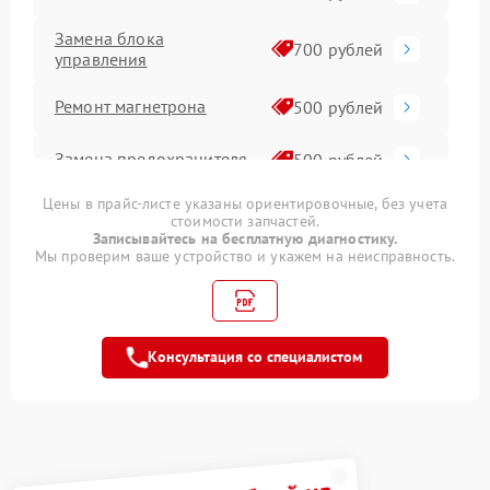
Замена блока
700 рублей
управления
Ремонт магнетрона
500 рублей
Замена предохранителя
500 рублей
Цены в прайс-листе указаны ориентировочные, без учета
Ремонт переключателей
500 рублей
стоимости запчастей.
режимов
Записывайтесь на бесплатную диагностику.
Мы проверим ваше устройство и укажем на неисправность.
Прошивка
1000 рублей
Замена платы
500 рублей
управления
Консультация со специалистом
Ремонт платы управления
500 рублей
(восстановление)
Замена датчиков
500 рублей