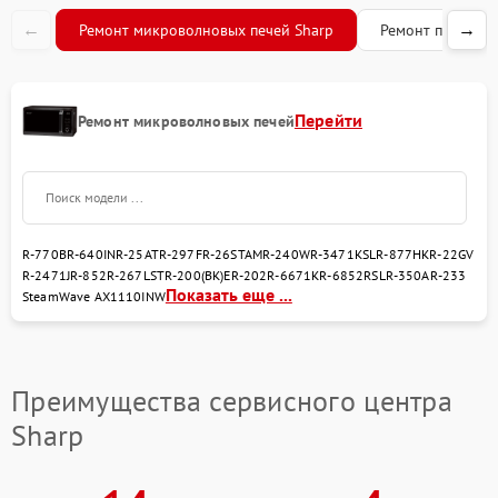
←
→
Ремонт микроволновых печей Sharp
Ремонт посудом
Перейти
Ремонт микроволновых печей
R-770B
R-640IN
R-25AT
R-297F
R-26STAM
R-240W
R-3471KSL
R-877HK
R-22GV
R-2471J
R-852
R-267LST
R-200(BK)E
R-202
R-6671K
R-6852RSL
R-350A
R-233
Показать еще ...
SteamWave AX1110INW
Преимущества сервисного центра
Sharp