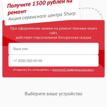
Получите 1500 рублей на
Ремонт механизма
500 рублей
открывания двери
ремонт
Акция сервисного центра Sharp
Ремонт двигателя
590 рублей
поддона
При оформлении заявки на ремонт техники через
Замена ТЭН
850 рублей
сайт,
действует персональная бессрочная скидка
Замена силового
900 рублей
трансформатора
Замена лампочки
400 рублей
Отправляя, Вы соглашаетесь с
политикой конфиденциальности
Выберите ваше устройство