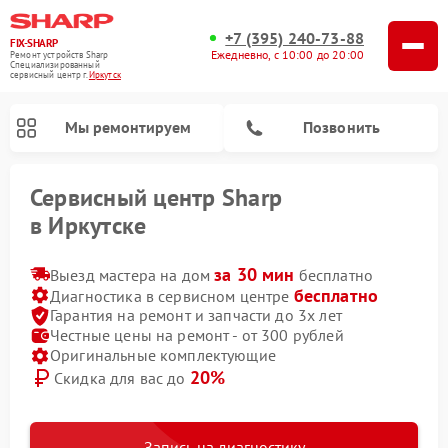
+7 (395) 240-73-88
FIX-SHARP
Ежедневно, с 10:00 до 20:00
Ремонт устройств Sharp
Специализированный
cервисный центр г.
Иркутск
Мы ремонтируем
Позвонить
Сервисный центр Sharp
в Иркутске
за 30 мин
Выезд мастера на дом
бесплатно
бесплатно
Диагностика в сервисном центре
Гарантия на ремонт и запчасти до 3х лет
Честные цены на ремонт - от 300 рублей
Оригинальные комплектующие
20%
Скидка для вас до
Ремонт микроволновых печей Sharp
Ремонт посудомоечных машин Sharp
Ремонт стиральных машин Sharp
Запись на диагностику