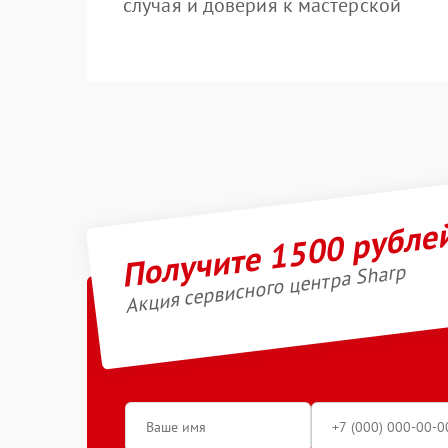
случая и доверия к мастерской
Получите 1500 рубле
Акция сервисного центра Sharp