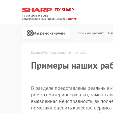
FIX-SHARP
Ремонт устройств Sharp
Специализированный cервисный центр г.
Иркутск
Мы ремонтируем
Срочный ремонт
Це
Главная
Примеры выполненных работ
Примеры наших раб
В разделе представлены реальные к
ремонт материнских плат, замена ак
выявленная неисправность, выполн
Ремонт микроволновых печей Sharp
Ремонт посудомоечных машин Sharp
Ремонт стиральных машин Sharp
помогают оценить качество сервиса