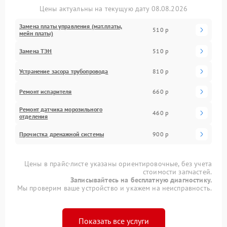
Цены актуальны на текущую дату 08.08.2026
Замена платы управления (мат.платы,
510 р
мейн платы)
Замена ТЭН
510 р
Устранение засора трубопровода
810 р
Ремонт испарителя
660 р
Ремонт датчика морозильного
460 р
отделения
Прочистка дренажной системы
900 р
Цены в прайс-листе указаны ориентировочные, без учета
стоимости запчастей.
Записывайтесь на бесплатную диагностику.
Мы проверим ваше устройство и укажем на неисправность.
Показать все услуги