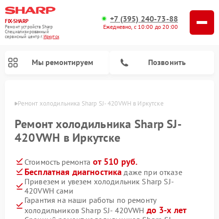
+7 (395) 240-73-88
FIX-SHARP
Ежедневно, с 10:00 до 20:00
Ремонт устройств Sharp
Специализированный
cервисный центр г.
Иркутск
Мы ремонтируем
Позвонить
утске
Ремонт холодильника Sharp SJ- 420VWH в Иркутске
Ремонт холодильника Sharp SJ-
420VWH в Иркутске
от 510 руб.
Стоимость ремонта
Ремонт микроволновых печей Sharp
Ремонт посудомоечных машин Sharp
Ремонт стиральных машин Sharp
Бесплатная диагностика
даже при отказе
Привезем и увезем холодильник Sharp SJ-
420VWH сами
Гарантия на наши работы по ремонту
до 3-х лет
холодильников Sharp SJ- 420VWH