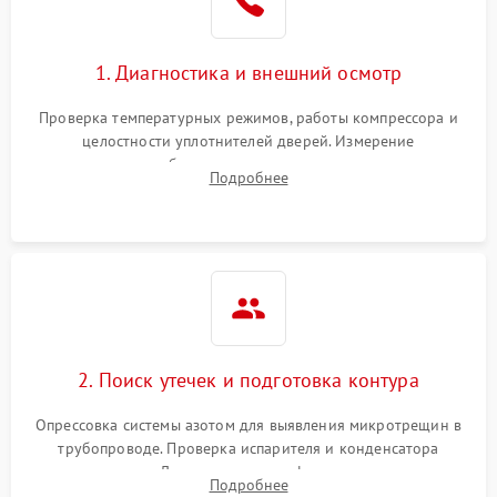
Сбой в работе инвертора
2100 ₽
Подробнее →
1. Диагностика и внешний осмотр
Запах горелого при
2000 ₽
Подробнее →
Проверка температурных режимов, работы компрессора и
работе
целостности уплотнителей дверей. Измерение
сопротивления обмоток мотора, проверка термостата и
Не включается
Подробнее
1000 ₽
Подробнее →
считывание кодов ошибок с электронного дисплея.
холодильник
Проблемы с системой
автоматической
1800 ₽
Подробнее →
разморозки
2. Поиск утечек и подготовка контура
Опрессовка системы азотом для выявления микротрещин в
трубопроводе. Проверка испарителя и конденсатора
течеискателем. Демонтаж старого фильтра-осушителя и
Подробнее
продувка капиллярной трубки для устранения засоров.