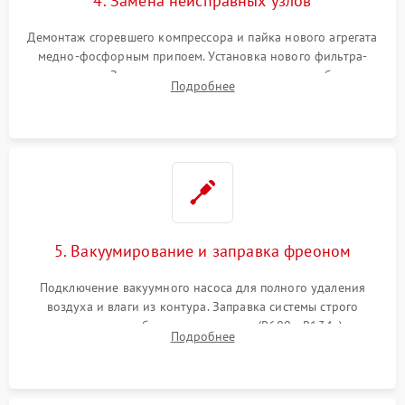
4. Замена неисправных узлов
Демонтаж сгоревшего компрессора и пайка нового агрегата
медно-фосфорным припоем. Установка нового фильтра-
осушителя. Замена изношенных вентиляторов обдува,
Подробнее
сломанных заслонок или поврежденных дверных петель.
5. Вакуумирование и заправка фреоном
Подключение вакуумного насоса для полного удаления
воздуха и влаги из контура. Заправка системы строго
дозированным объемом хладагента (R600a, R134a) по
Подробнее
электронным весам. Контроль рабочего давления в системе.