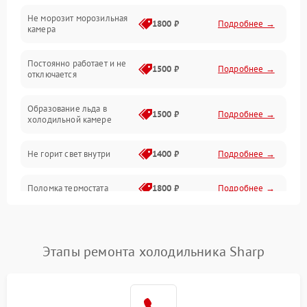
Не морозит морозильная
Дренаж
1800 ₽
Подробнее →
камера
Оттайка
Постоянно работает и не
1500 ₽
Подробнее →
отключается
Программное обеспечение
Образование льда в
1500 ₽
Подробнее →
холодильной камере
Не горит свет внутри
1400 ₽
Подробнее →
Поломка термостата
1800 ₽
Подробнее →
Не работает вентилятор
1800 ₽
Подробнее →
Этапы ремонта холодильника Sharp
Поломка системы No Frost
2600 ₽
Подробнее →
Образование конденсата
1800 ₽
Подробнее →
на стенках