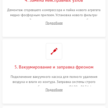
4. Замена неисправных узлов
Демонтаж сгоревшего компрессора и пайка нового агрегата
медно-фосфорным припоем. Установка нового фильтра-
осушителя. Замена изношенных вентиляторов обдува,
Подробнее
сломанных заслонок или поврежденных дверных петель.
5. Вакуумирование и заправка фреоном
Подключение вакуумного насоса для полного удаления
воздуха и влаги из контура. Заправка системы строго
дозированным объемом хладагента (R600a, R134a) по
Подробнее
электронным весам. Контроль рабочего давления в системе.