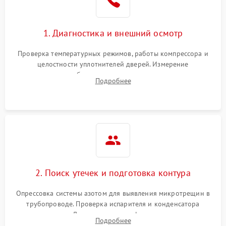
Сбой в работе инвертора
2100 ₽
Подробнее →
1. Диагностика и внешний осмотр
Запах горелого при
2000 ₽
Подробнее →
Проверка температурных режимов, работы компрессора и
работе
целостности уплотнителей дверей. Измерение
сопротивления обмоток мотора, проверка термостата и
Не включается
Подробнее
1000 ₽
Подробнее →
считывание кодов ошибок с электронного дисплея.
холодильник
Проблемы с системой
автоматической
1800 ₽
Подробнее →
разморозки
2. Поиск утечек и подготовка контура
Опрессовка системы азотом для выявления микротрещин в
трубопроводе. Проверка испарителя и конденсатора
течеискателем. Демонтаж старого фильтра-осушителя и
Подробнее
продувка капиллярной трубки для устранения засоров.