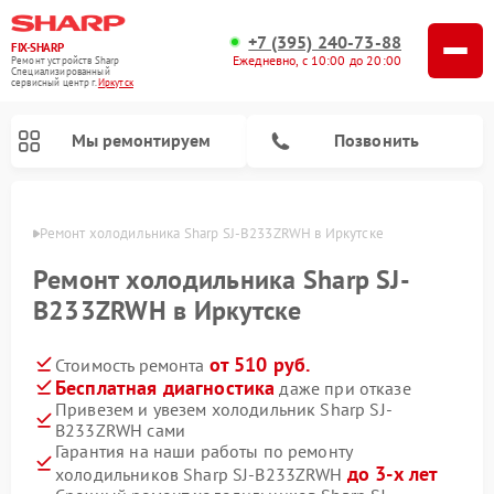
+7 (395) 240-73-88
FIX-SHARP
Ежедневно, с 10:00 до 20:00
Ремонт устройств Sharp
Специализированный
cервисный центр г.
Иркутск
Мы ремонтируем
Позвонить
утске
Ремонт холодильника Sharp SJ-B233ZRWH в Иркутске
Ремонт холодильника Sharp SJ-
B233ZRWH в Иркутске
от 510 руб.
Стоимость ремонта
Ремонт микроволновых печей Sharp
Ремонт посудомоечных машин Sharp
Ремонт стиральных машин Sharp
Бесплатная диагностика
даже при отказе
Привезем и увезем холодильник Sharp SJ-
B233ZRWH сами
Гарантия на наши работы по ремонту
до 3-х лет
холодильников Sharp SJ-B233ZRWH