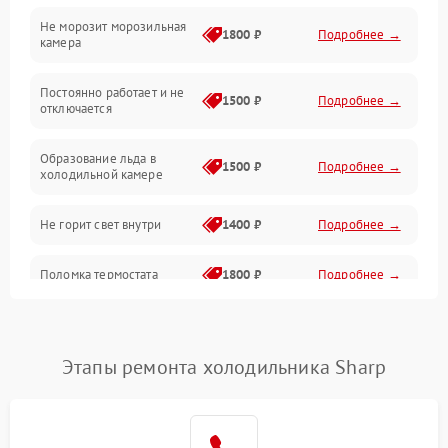
Не морозит морозильная
Дренаж
1800 ₽
Подробнее →
камера
Оттайка
Постоянно работает и не
1500 ₽
Подробнее →
отключается
Программное обеспечение
Образование льда в
1500 ₽
Подробнее →
холодильной камере
Не горит свет внутри
1400 ₽
Подробнее →
Поломка термостата
1800 ₽
Подробнее →
Не работает вентилятор
1800 ₽
Подробнее →
Этапы ремонта холодильника Sharp
Поломка системы No Frost
2600 ₽
Подробнее →
Образование конденсата
1800 ₽
Подробнее →
на стенках