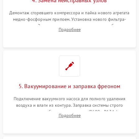
4. Замена неисправных узлов
Демонтаж сгоревшего компрессора и пайка нового агрегата
медно-фосфорным припоем. Установка нового фильтра-
осушителя. Замена изношенных вентиляторов обдува,
Подробнее
сломанных заслонок или поврежденных дверных петель.
5. Вакуумирование и заправка фреоном
Подключение вакуумного насоса для полного удаления
воздуха и влаги из контура. Заправка системы строго
дозированным объемом хладагента (R600a, R134a) по
Подробнее
электронным весам. Контроль рабочего давления в системе.