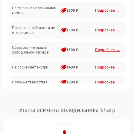
Не морозит морозильная
Дренаж
1800 ₽
Подробнее →
камера
Оттайка
Постоянно работает и не
1500 ₽
Подробнее →
отключается
Программное обеспечение
Образование льда в
1500 ₽
Подробнее →
холодильной камере
Не горит свет внутри
1400 ₽
Подробнее →
Поломка термостата
1800 ₽
Подробнее →
Не работает вентилятор
1800 ₽
Подробнее →
Этапы ремонта холодильника Sharp
Поломка системы No Frost
2600 ₽
Подробнее →
Образование конденсата
1800 ₽
Подробнее →
на стенках