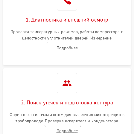
Сбой в работе инвертора
2100 ₽
Подробнее →
1. Диагностика и внешний осмотр
Запах горелого при
2000 ₽
Подробнее →
Проверка температурных режимов, работы компрессора и
работе
целостности уплотнителей дверей. Измерение
сопротивления обмоток мотора, проверка термостата и
Не включается
Подробнее
1000 ₽
Подробнее →
считывание кодов ошибок с электронного дисплея.
холодильник
Проблемы с системой
автоматической
1800 ₽
Подробнее →
разморозки
2. Поиск утечек и подготовка контура
Опрессовка системы азотом для выявления микротрещин в
трубопроводе. Проверка испарителя и конденсатора
течеискателем. Демонтаж старого фильтра-осушителя и
Подробнее
продувка капиллярной трубки для устранения засоров.