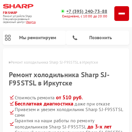
+7 (395) 240-73-88
FIX-SHARP
Ежедневно, с 10:00 до 20:00
Ремонт устройств Sharp
Специализированный
cервисный центр г.
Иркутск
Мы ремонтируем
Позвонить
утске
Ремонт холодильника Sharp SJ-F95STSL в Иркутске
Ремонт холодильника Sharp SJ-
F95STSL в Иркутске
от 510 руб.
Стоимость ремонта
Ремонт микроволновых печей Sharp
Ремонт посудомоечных машин Sharp
Ремонт стиральных машин Sharp
Бесплатная диагностика
даже при отказе
Привезем и увезем холодильник Sharp SJ-F95STSL
сами
Гарантия на наши работы по ремонту
до 3-х лет
холодильников Sharp SJ-F95STSL