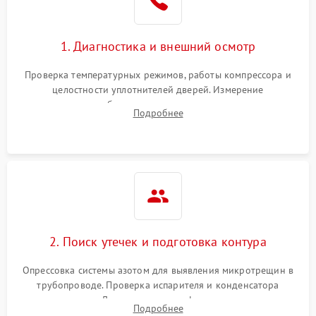
Сбой в работе инвертора
2100 ₽
Подробнее →
1. Диагностика и внешний осмотр
Запах горелого при
2000 ₽
Подробнее →
Проверка температурных режимов, работы компрессора и
работе
целостности уплотнителей дверей. Измерение
сопротивления обмоток мотора, проверка термостата и
Не включается
Подробнее
1000 ₽
Подробнее →
считывание кодов ошибок с электронного дисплея.
холодильник
Проблемы с системой
автоматической
1800 ₽
Подробнее →
разморозки
2. Поиск утечек и подготовка контура
Опрессовка системы азотом для выявления микротрещин в
трубопроводе. Проверка испарителя и конденсатора
течеискателем. Демонтаж старого фильтра-осушителя и
Подробнее
продувка капиллярной трубки для устранения засоров.