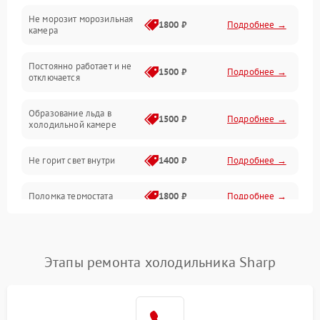
Не морозит морозильная
Дренаж
1800 ₽
Подробнее →
камера
Оттайка
Постоянно работает и не
1500 ₽
Подробнее →
отключается
Программное обеспечение
Образование льда в
1500 ₽
Подробнее →
холодильной камере
Не горит свет внутри
1400 ₽
Подробнее →
Поломка термостата
1800 ₽
Подробнее →
Не работает вентилятор
1800 ₽
Подробнее →
Этапы ремонта холодильника Sharp
Поломка системы No Frost
2600 ₽
Подробнее →
Образование конденсата
1800 ₽
Подробнее →
на стенках