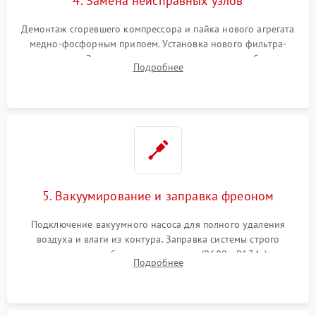
4. Замена неисправных узлов
Демонтаж сгоревшего компрессора и пайка нового агрегата
медно-фосфорным припоем. Установка нового фильтра-
осушителя. Замена изношенных вентиляторов обдува,
Подробнее
сломанных заслонок или поврежденных дверных петель.
5. Вакуумирование и заправка фреоном
Подключение вакуумного насоса для полного удаления
воздуха и влаги из контура. Заправка системы строго
дозированным объемом хладагента (R600a, R134a) по
Подробнее
электронным весам. Контроль рабочего давления в системе.