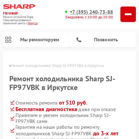
+7 (395) 240-73-88
FIX-SHARP
Ежедневно, с 10:00 до 20:00
Ремонт устройств Sharp
Специализированный
cервисный центр г.
Иркутск
Мы ремонтируем
Позвонить
утске
Ремонт холодильника Sharp SJ-FP97VBK в Иркутске
Ремонт холодильника Sharp SJ-
FP97VBK в Иркутске
от 510 руб.
Стоимость ремонта
Ремонт микроволновых печей Sharp
Ремонт посудомоечных машин Sharp
Ремонт стиральных машин Sharp
Бесплатная диагностика
даже при отказе
Привезем и увезем холодильник Sharp SJ-
FP97VBK сами
Гарантия на наши работы по ремонту
до 3-х лет
холодильников Sharp SJ-FP97VBK