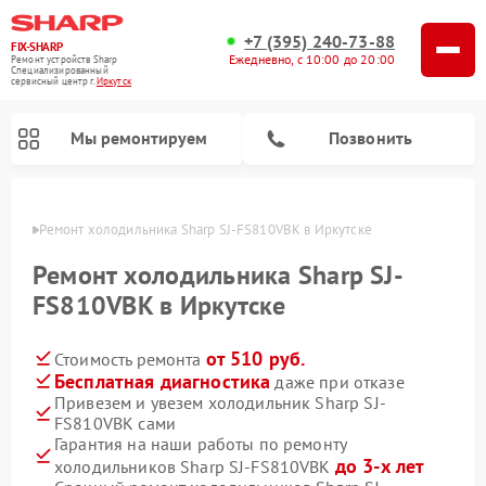
+7 (395) 240-73-88
FIX-SHARP
Ежедневно, с 10:00 до 20:00
Ремонт устройств Sharp
Специализированный
cервисный центр г.
Иркутск
Мы ремонтируем
Позвонить
утске
Ремонт холодильника Sharp SJ-FS810VBK в Иркутске
Ремонт холодильника Sharp SJ-
FS810VBK в Иркутске
от 510 руб.
Стоимость ремонта
Ремонт микроволновых печей Sharp
Ремонт посудомоечных машин Sharp
Ремонт стиральных машин Sharp
Бесплатная диагностика
даже при отказе
Привезем и увезем холодильник Sharp SJ-
FS810VBK сами
Гарантия на наши работы по ремонту
до 3-х лет
холодильников Sharp SJ-FS810VBK