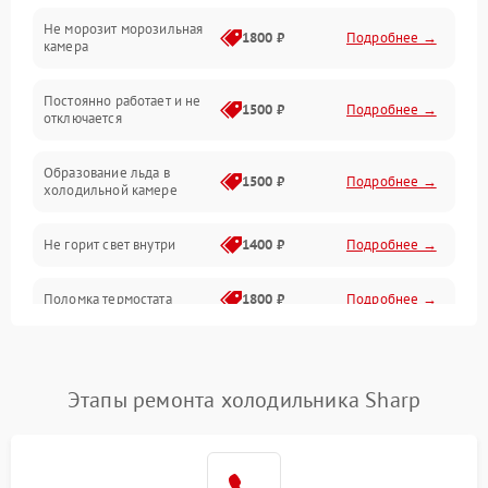
Не морозит морозильная
Дренаж
1800 ₽
Подробнее →
камера
Оттайка
Постоянно работает и не
1500 ₽
Подробнее →
отключается
Программное обеспечение
Образование льда в
1500 ₽
Подробнее →
холодильной камере
Не горит свет внутри
1400 ₽
Подробнее →
Поломка термостата
1800 ₽
Подробнее →
Не работает вентилятор
1800 ₽
Подробнее →
Этапы ремонта холодильника Sharp
Поломка системы No Frost
2600 ₽
Подробнее →
Образование конденсата
1800 ₽
Подробнее →
на стенках