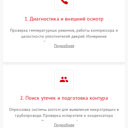
Сбой в работе инвертора
2100 ₽
Подробнее →
1. Диагностика и внешний осмотр
Запах горелого при
2000 ₽
Подробнее →
Проверка температурных режимов, работы компрессора и
работе
целостности уплотнителей дверей. Измерение
сопротивления обмоток мотора, проверка термостата и
Не включается
Подробнее
1000 ₽
Подробнее →
считывание кодов ошибок с электронного дисплея.
холодильник
Проблемы с системой
автоматической
1800 ₽
Подробнее →
разморозки
2. Поиск утечек и подготовка контура
Опрессовка системы азотом для выявления микротрещин в
трубопроводе. Проверка испарителя и конденсатора
течеискателем. Демонтаж старого фильтра-осушителя и
Подробнее
продувка капиллярной трубки для устранения засоров.