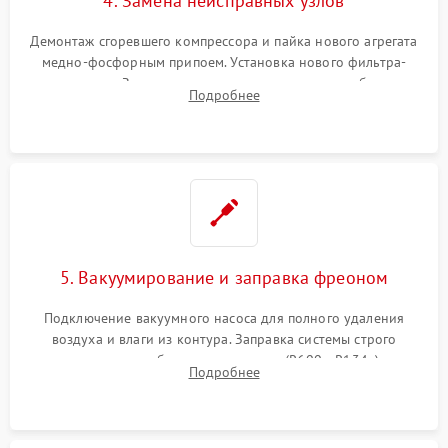
4. Замена неисправных узлов
Демонтаж сгоревшего компрессора и пайка нового агрегата
медно-фосфорным припоем. Установка нового фильтра-
осушителя. Замена изношенных вентиляторов обдува,
Подробнее
сломанных заслонок или поврежденных дверных петель.
5. Вакуумирование и заправка фреоном
Подключение вакуумного насоса для полного удаления
воздуха и влаги из контура. Заправка системы строго
дозированным объемом хладагента (R600a, R134a) по
Подробнее
электронным весам. Контроль рабочего давления в системе.