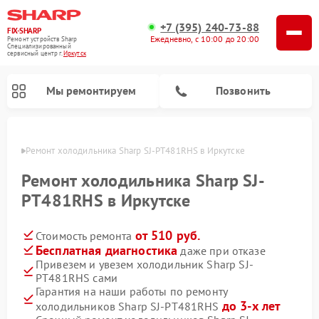
+7 (395) 240-73-88
FIX-SHARP
Ежедневно, с 10:00 до 20:00
Ремонт устройств Sharp
Специализированный
cервисный центр г.
Иркутск
Мы ремонтируем
Позвонить
утске
Ремонт холодильника Sharp SJ-PT481RHS в Иркутске
Ремонт холодильника Sharp SJ-
PT481RHS в Иркутске
от 510 руб.
Стоимость ремонта
Ремонт микроволновых печей Sharp
Ремонт посудомоечных машин Sharp
Ремонт стиральных машин Sharp
Бесплатная диагностика
даже при отказе
Привезем и увезем холодильник Sharp SJ-
PT481RHS сами
Гарантия на наши работы по ремонту
до 3-х лет
холодильников Sharp SJ-PT481RHS