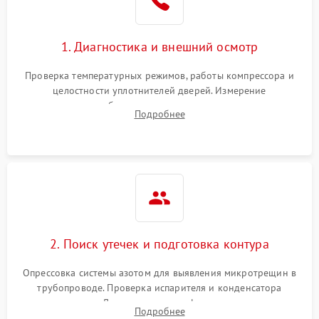
Сбой в работе инвертора
2100 ₽
Подробнее →
1. Диагностика и внешний осмотр
Запах горелого при
2000 ₽
Подробнее →
Проверка температурных режимов, работы компрессора и
работе
целостности уплотнителей дверей. Измерение
сопротивления обмоток мотора, проверка термостата и
Не включается
Подробнее
1000 ₽
Подробнее →
считывание кодов ошибок с электронного дисплея.
холодильник
Проблемы с системой
автоматической
1800 ₽
Подробнее →
разморозки
2. Поиск утечек и подготовка контура
Опрессовка системы азотом для выявления микротрещин в
трубопроводе. Проверка испарителя и конденсатора
течеискателем. Демонтаж старого фильтра-осушителя и
Подробнее
продувка капиллярной трубки для устранения засоров.