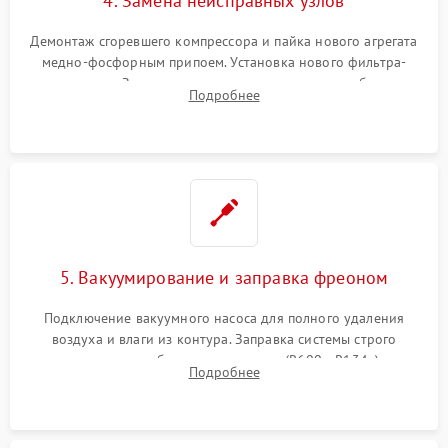
4. Замена неисправных узлов
Демонтаж сгоревшего компрессора и пайка нового агрегата
медно-фосфорным припоем. Установка нового фильтра-
осушителя. Замена изношенных вентиляторов обдува,
Подробнее
сломанных заслонок или поврежденных дверных петель.
5. Вакуумирование и заправка фреоном
Подключение вакуумного насоса для полного удаления
воздуха и влаги из контура. Заправка системы строго
дозированным объемом хладагента (R600a, R134a) по
Подробнее
электронным весам. Контроль рабочего давления в системе.