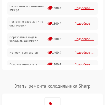
Не морозит морозильная
Дренаж
1800 ₽
Подробнее →
камера
Оттайка
Постоянно работает и не
1500 ₽
Подробнее →
отключается
Программное обеспечение
Образование льда в
1500 ₽
Подробнее →
холодильной камере
Не горит свет внутри
1400 ₽
Подробнее →
Поломка термостата
1800 ₽
Подробнее →
Не работает вентилятор
1800 ₽
Подробнее →
Этапы ремонта холодильника Sharp
Поломка системы No Frost
2600 ₽
Подробнее →
Образование конденсата
1800 ₽
Подробнее →
на стенках