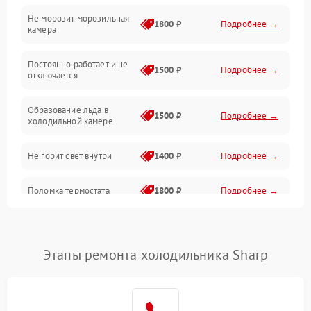
Не морозит морозильная
Дренаж
1800 ₽
Подробнее →
камера
Оттайка
Постоянно работает и не
1500 ₽
Подробнее →
отключается
Программное обеспечение
Образование льда в
1500 ₽
Подробнее →
холодильной камере
Не горит свет внутри
1400 ₽
Подробнее →
Поломка термостата
1800 ₽
Подробнее →
Не работает вентилятор
1800 ₽
Подробнее →
Этапы ремонта холодильника Sharp
Поломка системы No Frost
2600 ₽
Подробнее →
Образование конденсата
1800 ₽
Подробнее →
на стенках