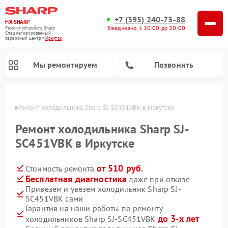
+7 (395) 240-73-88
FIX-SHARP
Ежедневно, с 10:00 до 20:00
Ремонт устройств Sharp
Специализированный
cервисный центр г.
Иркутск
Мы ремонтируем
Позвонить
утске
Ремонт холодильника Sharp SJ-SC451VBK в Иркутске
Ремонт холодильника Sharp SJ-
SC451VBK в Иркутске
от 510 руб.
Стоимость ремонта
Ремонт микроволновых печей Sharp
Ремонт посудомоечных машин Sharp
Ремонт стиральных машин Sharp
Бесплатная диагностика
даже при отказе
Привезем и увезем холодильник Sharp SJ-
SC451VBK сами
Гарантия на наши работы по ремонту
до 3-х лет
холодильников Sharp SJ-SC451VBK