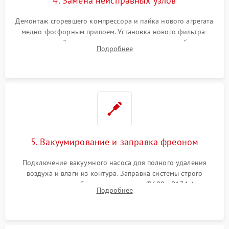
4. Замена неисправных узлов
Демонтаж сгоревшего компрессора и пайка нового агрегата
медно-фосфорным припоем. Установка нового фильтра-
осушителя. Замена изношенных вентиляторов обдува,
Подробнее
сломанных заслонок или поврежденных дверных петель.
5. Вакуумирование и заправка фреоном
Подключение вакуумного насоса для полного удаления
воздуха и влаги из контура. Заправка системы строго
дозированным объемом хладагента (R600a, R134a) по
Подробнее
электронным весам. Контроль рабочего давления в системе.