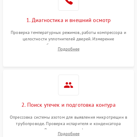
Сбой в работе инвертора
2100 ₽
Подробнее →
1. Диагностика и внешний осмотр
Запах горелого при
2000 ₽
Подробнее →
Проверка температурных режимов, работы компрессора и
работе
целостности уплотнителей дверей. Измерение
сопротивления обмоток мотора, проверка термостата и
Не включается
Подробнее
1000 ₽
Подробнее →
считывание кодов ошибок с электронного дисплея.
холодильник
Проблемы с системой
автоматической
1800 ₽
Подробнее →
разморозки
2. Поиск утечек и подготовка контура
Опрессовка системы азотом для выявления микротрещин в
трубопроводе. Проверка испарителя и конденсатора
течеискателем. Демонтаж старого фильтра-осушителя и
Подробнее
продувка капиллярной трубки для устранения засоров.