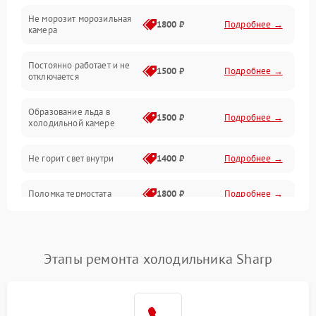
Не морозит морозильная
Дренаж
1800 ₽
Подробнее →
камера
Оттайка
Постоянно работает и не
1500 ₽
Подробнее →
отключается
Программное обеспечение
Образование льда в
1500 ₽
Подробнее →
холодильной камере
Не горит свет внутри
1400 ₽
Подробнее →
Поломка термостата
1800 ₽
Подробнее →
Не работает вентилятор
1800 ₽
Подробнее →
Этапы ремонта холодильника Sharp
Поломка системы No Frost
2600 ₽
Подробнее →
Образование конденсата
1800 ₽
Подробнее →
на стенках