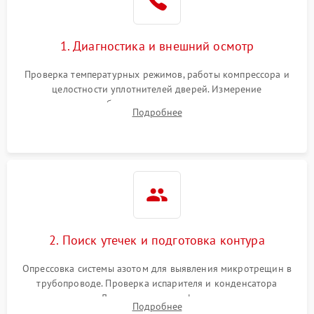
Сбой в работе инвертора
2100 ₽
Подробнее →
1. Диагностика и внешний осмотр
Запах горелого при
2000 ₽
Подробнее →
Проверка температурных режимов, работы компрессора и
работе
целостности уплотнителей дверей. Измерение
сопротивления обмоток мотора, проверка термостата и
Не включается
Подробнее
1000 ₽
Подробнее →
считывание кодов ошибок с электронного дисплея.
холодильник
Проблемы с системой
автоматической
1800 ₽
Подробнее →
разморозки
2. Поиск утечек и подготовка контура
Опрессовка системы азотом для выявления микротрещин в
трубопроводе. Проверка испарителя и конденсатора
течеискателем. Демонтаж старого фильтра-осушителя и
Подробнее
продувка капиллярной трубки для устранения засоров.