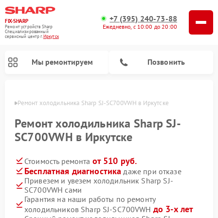
+7 (395) 240-73-88
FIX-SHARP
Ежедневно, с 10:00 до 20:00
Ремонт устройств Sharp
Специализированный
cервисный центр г.
Иркутск
Мы ремонтируем
Позвонить
утске
Ремонт холодильника Sharp SJ-SC700VWH в Иркутске
Ремонт холодильника Sharp SJ-
SC700VWH в Иркутске
от 510 руб.
Стоимость ремонта
Ремонт микроволновых печей Sharp
Ремонт посудомоечных машин Sharp
Ремонт стиральных машин Sharp
Бесплатная диагностика
даже при отказе
Привезем и увезем холодильник Sharp SJ-
SC700VWH сами
Гарантия на наши работы по ремонту
до 3-х лет
холодильников Sharp SJ-SC700VWH