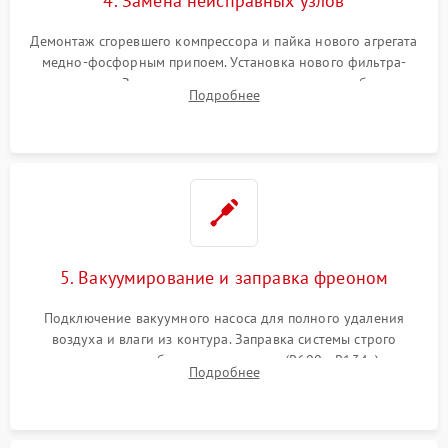
4. Замена неисправных узлов
Демонтаж сгоревшего компрессора и пайка нового агрегата
медно-фосфорным припоем. Установка нового фильтра-
осушителя. Замена изношенных вентиляторов обдува,
Подробнее
сломанных заслонок или поврежденных дверных петель.
5. Вакуумирование и заправка фреоном
Подключение вакуумного насоса для полного удаления
воздуха и влаги из контура. Заправка системы строго
дозированным объемом хладагента (R600a, R134a) по
Подробнее
электронным весам. Контроль рабочего давления в системе.