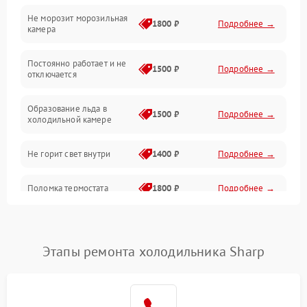
Не морозит морозильная
Дренаж
1800 ₽
Подробнее →
камера
Оттайка
Постоянно работает и не
1500 ₽
Подробнее →
отключается
Программное обеспечение
Образование льда в
1500 ₽
Подробнее →
холодильной камере
Не горит свет внутри
1400 ₽
Подробнее →
Поломка термостата
1800 ₽
Подробнее →
Не работает вентилятор
1800 ₽
Подробнее →
Этапы ремонта холодильника Sharp
Поломка системы No Frost
2600 ₽
Подробнее →
Образование конденсата
1800 ₽
Подробнее →
на стенках