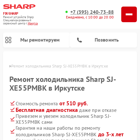
+7 (395) 240-73-88
FIX-SHARP
Ежедневно, с 10:00 до 20:00
Ремонт устройств Sharp
Специализированный
cервисный центр г.
Иркутск
Мы ремонтируем
Позвонить
утске
Ремонт холодильника Sharp SJ-XE55PMBK в Иркутске
Ремонт холодильника Sharp SJ-
XE55PMBK в Иркутске
от 510 руб.
Стоимость ремонта
Ремонт микроволновых печей Sharp
Ремонт посудомоечных машин Sharp
Ремонт стиральных машин Sharp
Бесплатная диагностика
даже при отказе
Привезем и увезем холодильник Sharp SJ-
XE55PMBK сами
Гарантия на наши работы по ремонту
до 3-х лет
холодильников Sharp SJ-XE55PMBK