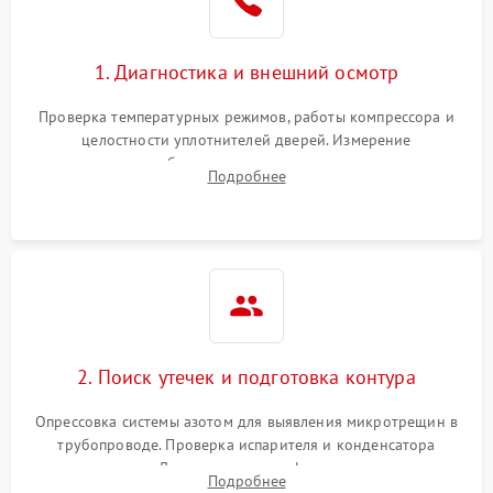
Сбой в работе инвертора
2100 ₽
Подробнее →
1. Диагностика и внешний осмотр
Запах горелого при
2000 ₽
Подробнее →
Проверка температурных режимов, работы компрессора и
работе
целостности уплотнителей дверей. Измерение
сопротивления обмоток мотора, проверка термостата и
Не включается
Подробнее
1000 ₽
Подробнее →
считывание кодов ошибок с электронного дисплея.
холодильник
Проблемы с системой
автоматической
1800 ₽
Подробнее →
разморозки
2. Поиск утечек и подготовка контура
Опрессовка системы азотом для выявления микротрещин в
трубопроводе. Проверка испарителя и конденсатора
течеискателем. Демонтаж старого фильтра-осушителя и
Подробнее
продувка капиллярной трубки для устранения засоров.