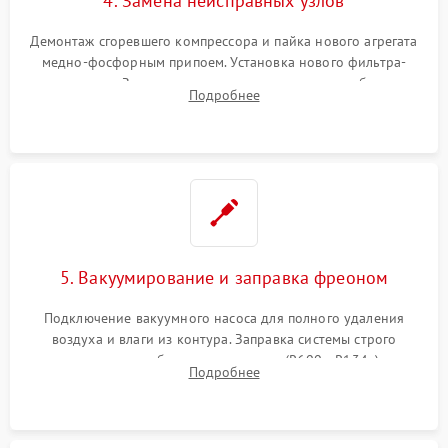
4. Замена неисправных узлов
Демонтаж сгоревшего компрессора и пайка нового агрегата
медно-фосфорным припоем. Установка нового фильтра-
осушителя. Замена изношенных вентиляторов обдува,
Подробнее
сломанных заслонок или поврежденных дверных петель.
5. Вакуумирование и заправка фреоном
Подключение вакуумного насоса для полного удаления
воздуха и влаги из контура. Заправка системы строго
дозированным объемом хладагента (R600a, R134a) по
Подробнее
электронным весам. Контроль рабочего давления в системе.