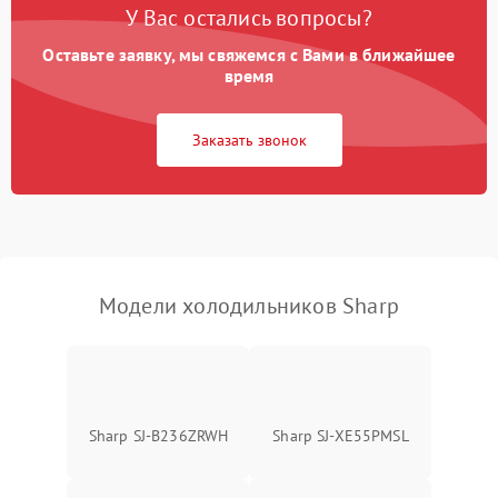
У Вас остались вопросы?
Оставьте заявку, мы свяжемся с Вами в ближайшее
Образование конденсата
1800 ₽
Подробнее →
на стенках
время
Сбой в работе инвертора
2100 ₽
Подробнее →
Заказать звонок
Запах горелого при
2000 ₽
Подробнее →
работе
Не включается
1000 ₽
Подробнее →
холодильник
Модели холодильников Sharp
Проблемы с системой
автоматической
1800 ₽
Подробнее →
разморозки
Sharp SJ-B236ZRWH
Sharp SJ-XE55PMSL