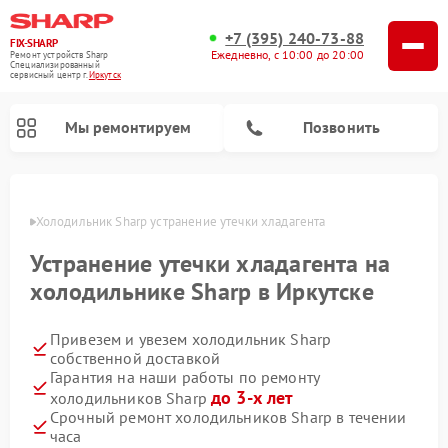
+7 (395) 240-73-88
FIX-SHARP
Ежедневно, с 10:00 до 20:00
Ремонт устройств Sharp
Специализированный
cервисный центр г.
Иркутск
Мы ремонтируем
Позвонить
утске
Холодильник Sharp устранение утечки хладагента
Устранение утечки хладагента на
холодильнике Sharp в Иркутске
Привезем и увезем холодильник Sharp
Ремонт микроволновых печей Sharp
Ремонт посудомоечных машин Sharp
Ремонт стиральных машин Sharp
собственной доставкой
Гарантия на наши работы по ремонту
до 3-х лет
холодильников Sharp
Срочный ремонт холодильников Sharp в течении
часа