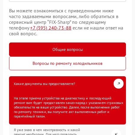
Вы можете ознакомиться с приведенными ниже
часто задаваемыми вопросами, либо обратиться в
сервисный центр “FIX-Sharp” по следующему
телефону
+7 (395) 240-73-88
если не нашли ответ на
свой вопрос.
Общие вопросы
Вопросы по ремонту холодильников
Какие документы вы предоставляете?
На этапе приема устройства на диагностику и последующий
ремонт вам будет предоставлен заказ-наряд с указанием страховых
обязательств на ваше устройство. Далее, после выполнения работ
по ремонту техники, вы получите акт выполненных работ и
гарантийный талон.
Я уже знаю в чем неисправность и какой
ремонт необходим. Для чего проводить