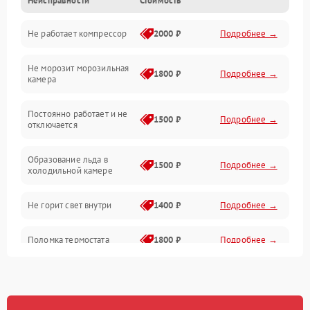
Неисправности
Стоимость
Механика
Не работает компрессор
2000 ₽
Подробнее →
Электропитание
Не морозит морозильная
Дренаж
1800 ₽
Подробнее →
камера
Оттайка
Постоянно работает и не
1500 ₽
Подробнее →
отключается
Программное обеспечение
Образование льда в
1500 ₽
Подробнее →
холодильной камере
Не горит свет внутри
1400 ₽
Подробнее →
Поломка термостата
1800 ₽
Подробнее →
Не работает вентилятор
1800 ₽
Подробнее →
Поломка системы No Frost
2600 ₽
Подробнее →