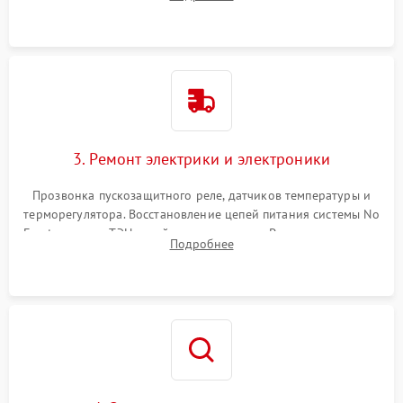
продувка капиллярной трубки для устранения засоров.
3. Ремонт электрики и электроники
Прозвонка пускозащитного реле, датчиков температуры и
терморегулятора. Восстановление цепей питания системы No
Frost, включая ТЭН оттайки и вентилятор. Ремонт или замена
Подробнее
платы управления при сбоях алгоритмов.