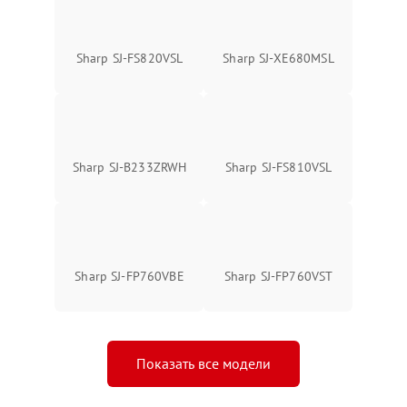
Sharp SJ-FS820VSL
Sharp SJ-XE680MSL
Sharp SJ-B233ZRWH
Sharp SJ-FS810VSL
Sharp SJ-FP760VBE
Sharp SJ-FP760VST
Показать все модели