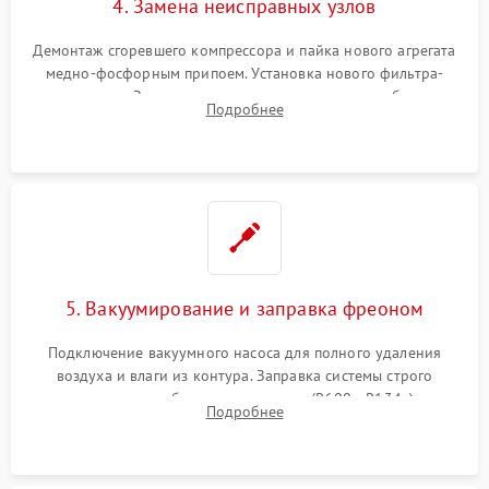
4. Замена неисправных узлов
Демонтаж сгоревшего компрессора и пайка нового агрегата
медно-фосфорным припоем. Установка нового фильтра-
осушителя. Замена изношенных вентиляторов обдува,
Подробнее
сломанных заслонок или поврежденных дверных петель.
5. Вакуумирование и заправка фреоном
Подключение вакуумного насоса для полного удаления
воздуха и влаги из контура. Заправка системы строго
дозированным объемом хладагента (R600a, R134a) по
Подробнее
электронным весам. Контроль рабочего давления в системе.