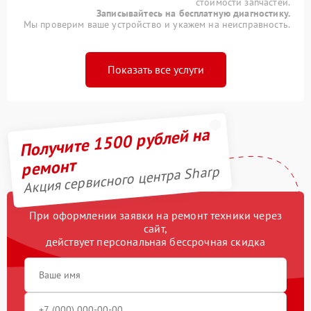
стоимости запчастей.
Записывайтесь на бесплатную диагностику.
Мы проверим ваше устройство и укажем на неисправность.
Показать все услуги
Получите 1500 рублей на
ремонт
Акция сервисного центра Sharp
При оформлении заявки на ремонт техники через
сайт,
действует персональная бессрочная скидка