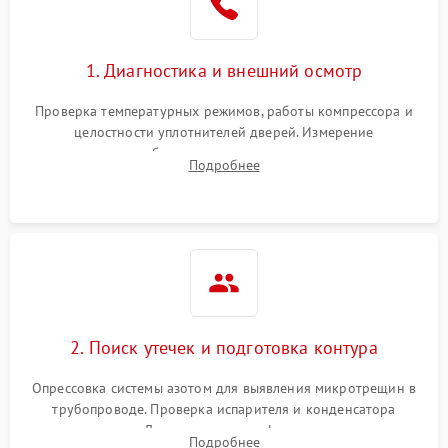
1. Диагностика и внешний осмотр
Проверка температурных режимов, работы компрессора и
целостности уплотнителей дверей. Измерение
сопротивления обмоток мотора, проверка термостата и
Подробнее
считывание кодов ошибок с электронного дисплея.
2. Поиск утечек и подготовка контура
Опрессовка системы азотом для выявления микротрещин в
трубопроводе. Проверка испарителя и конденсатора
течеискателем. Демонтаж старого фильтра-осушителя и
Подробнее