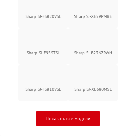
Sharp SJ-FS820VSL
Sharp SJ-XE59PMBE
Sharp SJ-F95STSL
Sharp SJ-B236ZRWH
Sharp SJ-FS810VSL
Sharp SJ-XE680MSL
Показать все модели