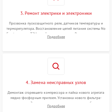
3. Ремонт электрики и электроники
Прозвонка пускозащитного реле, датчиков температуры и
терморегулятора. Восстановление цепей питания системы No
Frost, включая ТЭН оттайки и вентилятор. Ремонт или замена
Подробнее
платы управления при сбоях алгоритмов.
4. Замена неисправных узлов
Демонтаж сгоревшего компрессора и пайка нового агрегата
медно-фосфорным припоем. Установка нового фильтра-
осушителя. Замена изношенных вентиляторов обдува,
Подробнее
сломанных заслонок или поврежденных дверных петель.