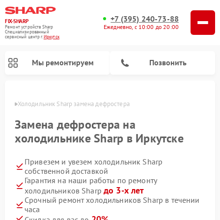
+7 (395) 240-73-88
FIX-SHARP
Ежедневно, с 10:00 до 20:00
Ремонт устройств Sharp
Специализированный
cервисный центр г.
Иркутск
Мы ремонтируем
Позвонить
утске
Холодильник Sharp замена дефростера
Замена дефростера на
холодильнике Sharp в Иркутске
Привезем и увезем холодильник Sharp
Ремонт микроволновых печей Sharp
Ремонт посудомоечных машин Sharp
Ремонт стиральных машин Sharp
собственной доставкой
Гарантия на наши работы по ремонту
до 3-х лет
холодильников Sharp
Срочный ремонт холодильников Sharp в течении
часа
20%
Скидка для вас до