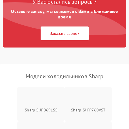
У Вас остались вопросы?
Оставьте заявку, мы свяжемся с Вами в ближайшее
Образование конденсата
1800 ₽
Подробнее →
на стенках
время
Сбой в работе инвертора
2100 ₽
Подробнее →
Заказать звонок
Запах горелого при
2000 ₽
Подробнее →
работе
Не включается
1000 ₽
Подробнее →
холодильник
Модели холодильников Sharp
Проблемы с системой
автоматической
1800 ₽
Подробнее →
разморозки
Sharp S-JPD691SS
Sharp SJ-FP760VST