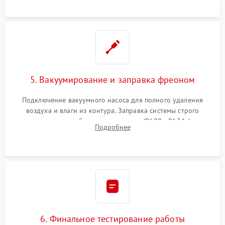
5. Вакуумирование и заправка фреоном
Подключение вакуумного насоса для полного удаления
воздуха и влаги из контура. Заправка системы строго
дозированным объемом хладагента (R600a, R134a) по
Подробнее
электронным весам. Контроль рабочего давления в системе.
6. Финальное тестирование работы