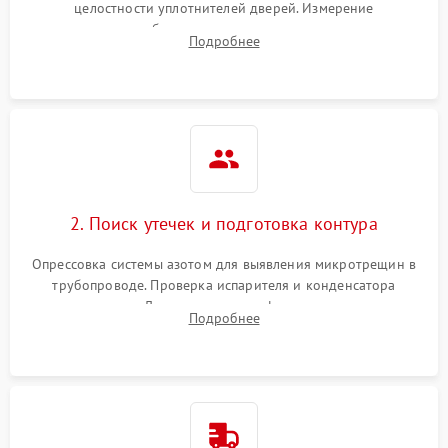
целостности уплотнителей дверей. Измерение
сопротивления обмоток мотора, проверка термостата и
Подробнее
считывание кодов ошибок с электронного дисплея.
2. Поиск утечек и подготовка контура
Опрессовка системы азотом для выявления микротрещин в
трубопроводе. Проверка испарителя и конденсатора
течеискателем. Демонтаж старого фильтра-осушителя и
Подробнее
продувка капиллярной трубки для устранения засоров.