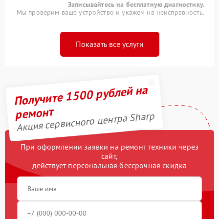
Записывайтесь на бесплатную диагностику.
Мы проверим ваше устройство и укажем на неисправность.
Показать все услуги
Получите 1500 рублей на
ремонт
Акция сервисного центра Sharp
При оформлении заявки на ремонт техники через
сайт,
действует персональная бессрочная скидка