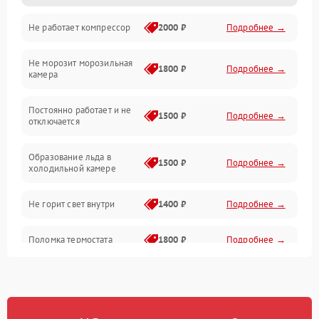
Не работает компрессор
2000 ₽
Подробнее →
Электропитание
Не морозит морозильная
Дренаж
1800 ₽
Подробнее →
камера
Оттайка
Постоянно работает и не
1500 ₽
Подробнее →
отключается
Программное обеспечение
Образование льда в
1500 ₽
Подробнее →
холодильной камере
Не горит свет внутри
1400 ₽
Подробнее →
Поломка термостата
1800 ₽
Подробнее →
Не работает вентилятор
1800 ₽
Подробнее →
Поломка системы No Frost
2600 ₽
Подробнее →