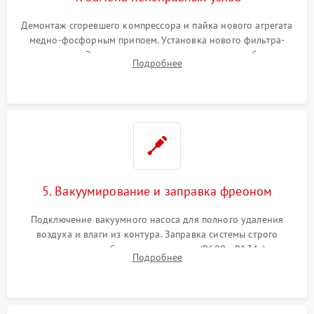
Демонтаж сгоревшего компрессора и пайка нового агрегата
медно-фосфорным припоем. Установка нового фильтра-
осушителя. Замена изношенных вентиляторов обдува,
Подробнее
сломанных заслонок или поврежденных дверных петель.
5. Вакуумирование и заправка фреоном
Подключение вакуумного насоса для полного удаления
воздуха и влаги из контура. Заправка системы строго
дозированным объемом хладагента (R600a, R134a) по
Подробнее
электронным весам. Контроль рабочего давления в системе.