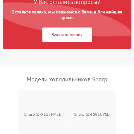
У Вас остались вопросы?
Оставьте заявку, мы свяжемся с Вами в ближайшее
Образование конденсата
1800 ₽
Подробнее →
на стенках
время
Сбой в работе инвертора
2100 ₽
Подробнее →
Заказать звонок
Запах горелого при
2000 ₽
Подробнее →
работе
Не включается
1000 ₽
Подробнее →
холодильник
Модели холодильников Sharp
Проблемы с системой
автоматической
1800 ₽
Подробнее →
разморозки
Sharp SJ-XE55PMSL
Sharp SJ-FS810VSL