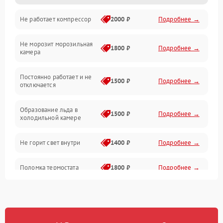
Не работает компрессор
2000 ₽
Подробнее →
Электропитание
Не морозит морозильная
Дренаж
1800 ₽
Подробнее →
камера
Оттайка
Постоянно работает и не
1500 ₽
Подробнее →
отключается
Программное обеспечение
Образование льда в
1500 ₽
Подробнее →
холодильной камере
Не горит свет внутри
1400 ₽
Подробнее →
Поломка термостата
1800 ₽
Подробнее →
Не работает вентилятор
1800 ₽
Подробнее →
Поломка системы No Frost
2600 ₽
Подробнее →