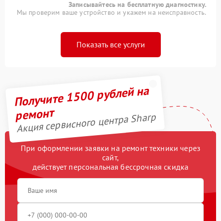
Записывайтесь на бесплатную диагностику.
Мы проверим ваше устройство и укажем на неисправность.
Показать все услуги
Получите 1500 рублей на
ремонт
Акция сервисного центра Sharp
При оформлении заявки на ремонт техники через
сайт,
действует персональная бессрочная скидка