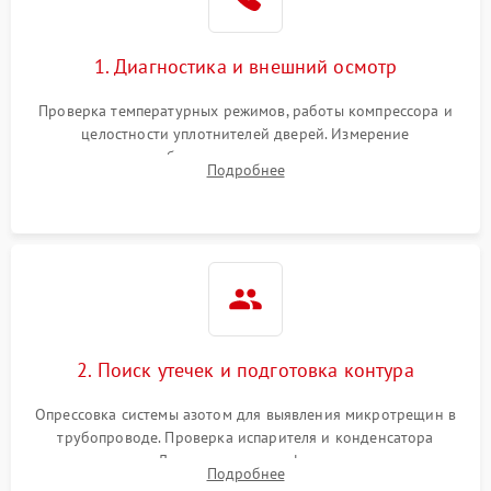
1. Диагностика и внешний осмотр
Проверка температурных режимов, работы компрессора и
целостности уплотнителей дверей. Измерение
сопротивления обмоток мотора, проверка термостата и
Подробнее
считывание кодов ошибок с электронного дисплея.
2. Поиск утечек и подготовка контура
Опрессовка системы азотом для выявления микротрещин в
трубопроводе. Проверка испарителя и конденсатора
течеискателем. Демонтаж старого фильтра-осушителя и
Подробнее
продувка капиллярной трубки для устранения засоров.