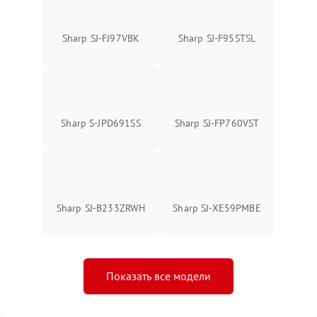
Sharp SJ-FJ97VBK
Sharp SJ-F95STSL
Sharp S-JPD691SS
Sharp SJ-FP760VST
Sharp SJ-B233ZRWH
Sharp SJ-XE59PMBE
Показать все модели