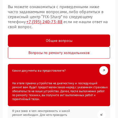
Вы можете ознакомиться с приведенными ниже
часто задаваемыми вопросами, либо обратиться в
сервисный центр “FIX-Sharp” по следующему
телефону
+7 (395) 240-73-88
если не нашли ответ на
свой вопрос.
Общие вопросы
Вопросы по ремонту холодильников
Какие документы вы предоставляете?
На этапе приема устройства на диагностику и последующий
ремонт вам будет предоставлен заказ-наряд с указанием страховых
обязательств на ваше устройство. Далее, после выполнения работ
по ремонту техники, вы получите акт выполненных работ и
гарантийный талон.
Я уже знаю в чем неисправность и какой
ремонт необходим. Для чего проводить