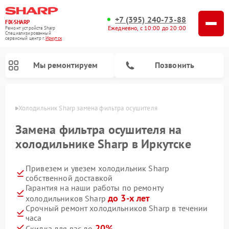
+7 (395) 240-73-88
FIX-SHARP
Ежедневно, с 10:00 до 20:00
Ремонт устройств Sharp
Специализированный
cервисный центр г.
Иркутск
Мы ремонтируем
Позвонить
утске
Холодильник Sharp замена фильтра осушителя
Замена фильтра осушителя на
холодильнике Sharp в Иркутске
Привезем и увезем холодильник Sharp
Ремонт микроволновых печей Sharp
Ремонт посудомоечных машин Sharp
Ремонт стиральных машин Sharp
собственной доставкой
Гарантия на наши работы по ремонту
до 3-х лет
холодильников Sharp
Срочный ремонт холодильников Sharp в течении
часа
20%
Скидка для вас до