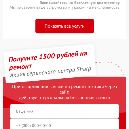
Записывайтесь на бесплатную диагностику.
Мы проверим ваше устройство и укажем на неисправность.
Показать все услуги
Получите 1500 рублей на
ремонт
Акция сервисного центра Sharp
При оформлении заявки на ремонт техники через
сайт,
действует персональная бессрочная скидка