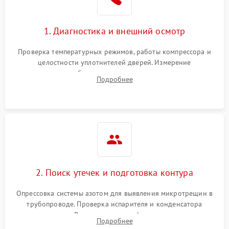
1. Диагностика и внешний осмотр
Проверка температурных режимов, работы компрессора и
целостности уплотнителей дверей. Измерение
сопротивления обмоток мотора, проверка термостата и
Подробнее
считывание кодов ошибок с электронного дисплея.
2. Поиск утечек и подготовка контура
Опрессовка системы азотом для выявления микротрещин в
трубопроводе. Проверка испарителя и конденсатора
течеискателем. Демонтаж старого фильтра-осушителя и
Подробнее
продувка капиллярной трубки для устранения засоров.