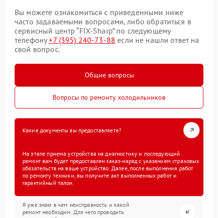
Вы можете ознакомиться с приведенными ниже
часто задаваемыми вопросами, либо обратиться в
сервисный центр “FIX-Sharp” по следующему
телефону
+7 (395) 240-73-88
если не нашли ответ на
свой вопрос.
Общие вопросы
Вопросы по ремонту холодильников
Какие документы вы предоставляете?
На этапе приема устройства на диагностику и последующий
ремонт вам будет предоставлен заказ-наряд с указанием страховых
обязательств на ваше устройство. Далее, после выполнения работ
по ремонту техники, вы получите акт выполненных работ и
гарантийный талон.
Я уже знаю в чем неисправность и какой
ремонт необходим. Для чего проводить