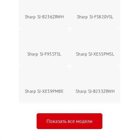
Sharp SJ-B236ZRWH
Sharp SJ-FS820VSL
Sharp SJ-F95STSL
Sharp SJ-XE55PMSL
Sharp SJ-XE59PMBE
Sharp SJ-B233ZRWH
Показать все модели