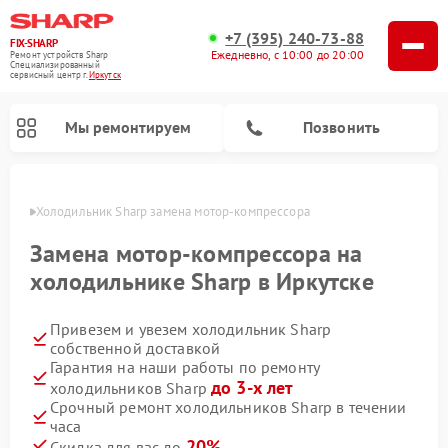
+7 (395) 240-73-88
FIX-SHARP
Ежедневно, с 10:00 до 20:00
Ремонт устройств Sharp
Специализированный
cервисный центр г.
Иркутск
Мы ремонтируем
Позвонить
утске
Холодильник Sharp замена мотор-компрессора
Замена мотор-компрессора на
холодильнике Sharp в Иркутске
Привезем и увезем холодильник Sharp
Ремонт микроволновых печей Sharp
Ремонт посудомоечных машин Sharp
Ремонт стиральных машин Sharp
собственной доставкой
Гарантия на наши работы по ремонту
до 3-х лет
холодильников Sharp
Срочный ремонт холодильников Sharp в течении
часа
20%
Скидка для вас до