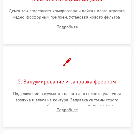
Демонтаж сгоревшего компрессора и пайка нового агрегата
медно-фосфорным припоем. Установка нового фильтра-
осушителя. Замена изношенных вентиляторов обдува,
Подробнее
сломанных заслонок или поврежденных дверных петель.
5. Вакуумирование и заправка фреоном
Подключение вакуумного насоса для полного удаления
воздуха и влаги из контура. Заправка системы строго
дозированным объемом хладагента (R600a, R134a) по
Подробнее
электронным весам. Контроль рабочего давления в системе.