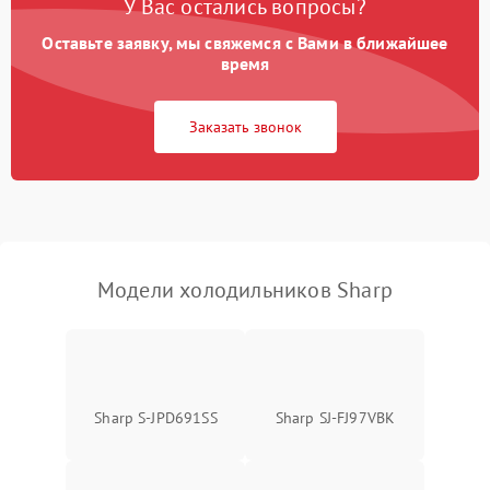
У Вас остались вопросы?
Оставьте заявку, мы свяжемся с Вами в ближайшее
Образование конденсата
1800 ₽
Подробнее →
на стенках
время
Сбой в работе инвертора
2100 ₽
Подробнее →
Заказать звонок
Запах горелого при
2000 ₽
Подробнее →
работе
Не включается
1000 ₽
Подробнее →
холодильник
Модели холодильников Sharp
Проблемы с системой
автоматической
1800 ₽
Подробнее →
разморозки
Sharp S-JPD691SS
Sharp SJ-FJ97VBK