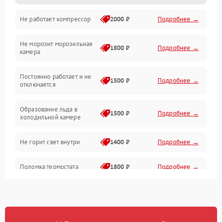
Не работает компрессор
2000 ₽
Подробнее →
Электропитание
Не морозит морозильная
Дренаж
1800 ₽
Подробнее →
камера
Оттайка
Постоянно работает и не
1500 ₽
Подробнее →
отключается
Программное обеспечение
Образование льда в
1500 ₽
Подробнее →
холодильной камере
Не горит свет внутри
1400 ₽
Подробнее →
Поломка термостата
1800 ₽
Подробнее →
Не работает вентилятор
1800 ₽
Подробнее →
Поломка системы No Frost
2600 ₽
Подробнее →