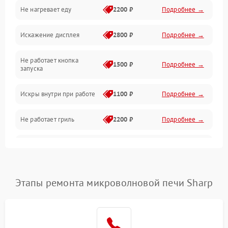
Не нагревает еду
2200 ₽
Подробнее →
Механические повреждения
Искажение дисплея
2800 ₽
Подробнее →
Питание и запуск
Не работает кнопка
Нагрев и приготовление
1500 ₽
Подробнее →
запуска
Программное обеспечение
Искры внутри при работе
1100 ₽
Подробнее →
Не работает гриль
2200 ₽
Подробнее →
Перегрев или отключение
2400 ₽
Подробнее →
во время работы
Появление запаха гари
2400 ₽
Подробнее →
Этапы ремонта микроволновой печи Sharp
Проблемы с вентилятором
2000 ₽
Подробнее →