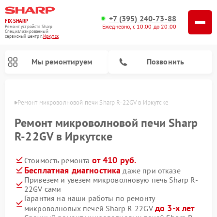
+7 (395) 240-73-88
FIX-SHARP
Ежедневно, с 10:00 до 20:00
Ремонт устройств Sharp
Специализированный
cервисный центр г.
Иркутск
Мы ремонтируем
Позвонить
утске
Ремонт микроволновой печи Sharp R-22GV в Иркутске
Ремонт микроволновой печи Sharp
R-22GV в Иркутске
от 410 руб.
Стоимость ремонта
Ремонт посудомоечных машин Sharp
Ремонт стиральных машин Sharp
Бесплатная диагностика
даже при отказе
Привезем и увезем микроволновую печь Sharp R-
22GV сами
Гарантия на наши работы по ремонту
до 3-х лет
микроволновых печей Sharp R-22GV