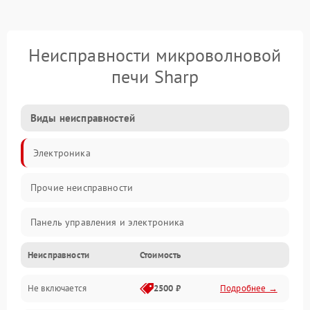
Неисправности микроволновой
печи Sharp
Виды неисправностей
Электроника
Прочие неисправности
Панель управления и электроника
Неисправности
Стоимость
Дверца и корпус
Не включается
2500 ₽
Подробнее →
Механика и внутренние элементы