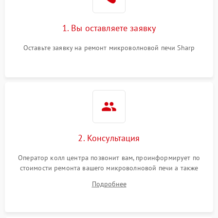
Поломка системы
2200 ₽
Подробнее →
охлаждения
1. Вы оставляете заявку
Не работают сенсорные
2400 ₽
Подробнее →
кнопки
Оставьте заявку на ремонт микроволновой печи Sharp
Не горит подсветка
2000 ₽
Подробнее →
Сломался трансформатор
1000 ₽
Подробнее →
2. Консультация
Оператор колл центра позвонит вам, проинформирует по
стоимости ремонта вашего микроволновой печи а также
ответит на все ваши вопросы.
Подробнее