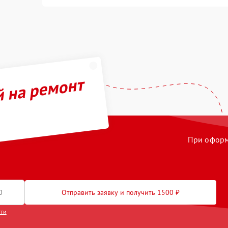
й на ремонт
При оформл
Отправить заявку и получить 1500 ₽
сти