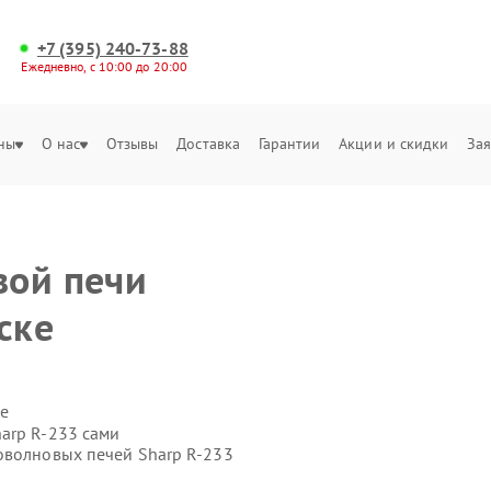
+7 (395) 240-73-88
Ежедневно, с 10:00 до 20:00
ны
О нас
Отзывы
Доставка
Гарантии
Акции и скидки
Зая
вой печи
ске
е
arp R-233 сами
оволновых печей Sharp R-233