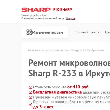
FIX-SHARP
Ремонт устройств Sharp
Специализированный cервисный центр г.
Иркутск
Мы ремонтируем
Срочный ремонт
Це
ей Sharp в Иркутске
Ремонт микроволновой печи Sharp R-233 в Иркутске
Ремонт микроволно
Sharp R-233 в Иркут
от 410 руб.
Стоимость ремонта
Бесплатная диагностика
даже при отказ
Ремонт посудомоечных машин Sharp
Ремонт стиральных машин Sharp
Привезем и увезем микроволновую печь Sh
Гарантия на наши работы по ремонту микр
до 3-х лет