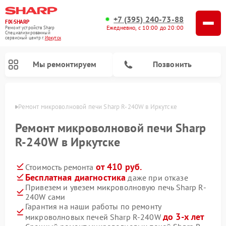
+7 (395) 240-73-88
FIX-SHARP
Ежедневно, с 10:00 до 20:00
Ремонт устройств Sharp
Специализированный
cервисный центр г.
Иркутск
Мы ремонтируем
Позвонить
утске
Ремонт микроволновой печи Sharp R-240W в Иркутске
Ремонт микроволновой печи Sharp
R-240W в Иркутске
от 410 руб.
Стоимость ремонта
Ремонт посудомоечных машин Sharp
Ремонт стиральных машин Sharp
Бесплатная диагностика
даже при отказе
Привезем и увезем микроволновую печь Sharp R-
240W сами
Гарантия на наши работы по ремонту
до 3-х лет
микроволновых печей Sharp R-240W