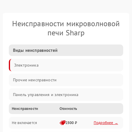
Неисправности микроволновой
печи Sharp
Виды неисправностей
Электроника
Прочие неисправности
Панель управления и электроника
Неисправности
Стоимость
Дверца и корпус
Не включается
2500 ₽
Подробнее →
Механика и внутренние элементы