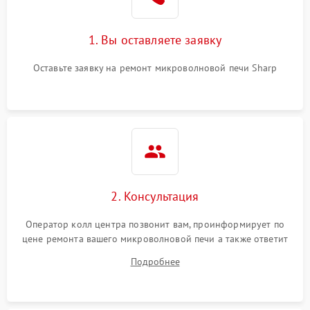
Поломка системы
2200 ₽
Подробнее →
охлаждения
1. Вы оставляете заявку
Не работают сенсорные
2400 ₽
Подробнее →
кнопки
Оставьте заявку на ремонт микроволновой печи Sharp
Не горит подсветка
2000 ₽
Подробнее →
Сломался трансформатор
1000 ₽
Подробнее →
2. Консультация
Оператор колл центра позвонит вам, проинформирует по
цене ремонта вашего микроволновой печи а также ответит
на все ваши вопросы.
Подробнее