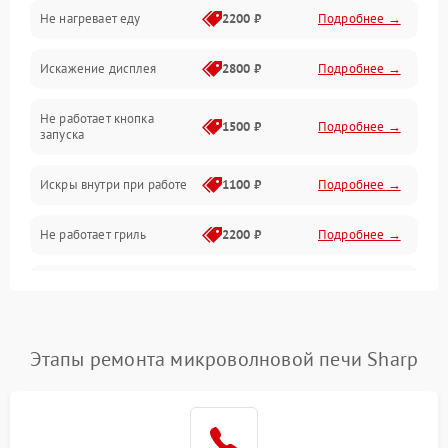
Не нагревает еду
2200 ₽
Подробнее →
Механические повреждения
Искажение дисплея
2800 ₽
Подробнее →
Питание и запуск
Не работает кнопка
Нагрев и приготовление
1500 ₽
Подробнее →
запуска
Программное обеспечение
Искры внутри при работе
1100 ₽
Подробнее →
Не работает гриль
2200 ₽
Подробнее →
Перегрев или отключение
2400 ₽
Подробнее →
во время работы
Появление запаха гари
2400 ₽
Подробнее →
Этапы ремонта микроволновой печи Sharp
Проблемы с вентилятором
2000 ₽
Подробнее →