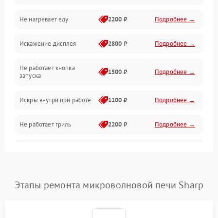
Не нагревает еду
2200 ₽
Подробнее →
Механические повреждения
Искажение дисплея
2800 ₽
Подробнее →
Питание и запуск
Не работает кнопка
Нагрев и приготовление
1500 ₽
Подробнее →
запуска
Программное обеспечение
Искры внутри при работе
1100 ₽
Подробнее →
Не работает гриль
2200 ₽
Подробнее →
Перегрев или отключение
2400 ₽
Подробнее →
во время работы
Появление запаха гари
2400 ₽
Подробнее →
Этапы ремонта микроволновой печи Sharp
Проблемы с вентилятором
2000 ₽
Подробнее →