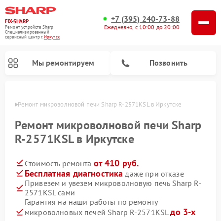
+7 (395) 240-73-88
FIX-SHARP
Ежедневно, с 10:00 до 20:00
Ремонт устройств Sharp
Специализированный
cервисный центр г.
Иркутск
Мы ремонтируем
Позвонить
утске
Ремонт микроволновой печи Sharp R-2571KSL в Иркутске
Ремонт микроволновой печи Sharp
R-2571KSL в Иркутске
от 410 руб.
Стоимость ремонта
Ремонт посудомоечных машин Sharp
Ремонт стиральных машин Sharp
Бесплатная диагностика
даже при отказе
Привезем и увезем микроволновую печь Sharp R-
2571KSL сами
Гарантия на наши работы по ремонту
до 3-х
микроволновых печей Sharp R-2571KSL