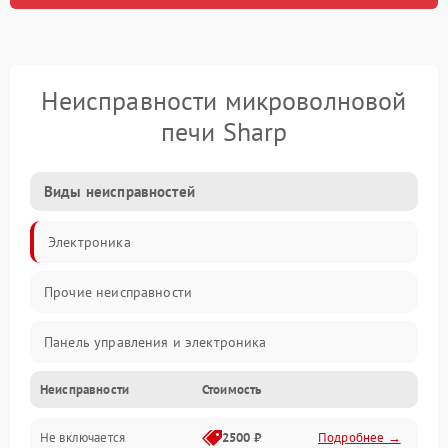
Неисправности микроволновой
печи Sharp
Виды неисправностей
Электроника
Прочие неисправности
Панель управления и электроника
Неисправности
Стоимость
Дверца и корпус
Не включается
2500 ₽
Подробнее →
Механика и внутренние элементы