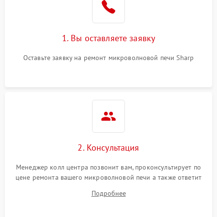
Поломка системы
2200 ₽
Подробнее →
охлаждения
1. Вы оставляете заявку
Не работают сенсорные
2400 ₽
Подробнее →
кнопки
Оставьте заявку на ремонт микроволновой печи Sharp
Не горит подсветка
2000 ₽
Подробнее →
Сломался трансформатор
1000 ₽
Подробнее →
2. Консультация
Менеджер колл центра позвонит вам, проконсультирует по
цене ремонта вашего микроволновой печи а также ответит
на все ваши вопросы.
Подробнее