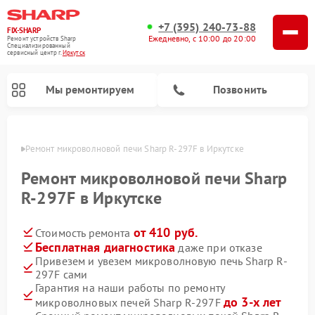
+7 (395) 240-73-88
FIX-SHARP
Ежедневно, с 10:00 до 20:00
Ремонт устройств Sharp
Специализированный
cервисный центр г.
Иркутск
Мы ремонтируем
Позвонить
утске
Ремонт микроволновой печи Sharp R-297F в Иркутске
Ремонт микроволновой печи Sharp
R-297F в Иркутске
от 410 руб.
Стоимость ремонта
Ремонт посудомоечных машин Sharp
Ремонт стиральных машин Sharp
Бесплатная диагностика
даже при отказе
Привезем и увезем микроволновую печь Sharp R-
297F сами
Гарантия на наши работы по ремонту
до 3-х лет
микроволновых печей Sharp R-297F