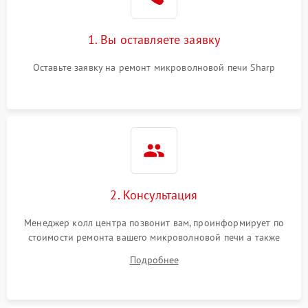
Поломка системы
2200 ₽
Подробнее →
охлаждения
1. Вы оставляете заявку
Не работают сенсорные
2400 ₽
Подробнее →
кнопки
Оставьте заявку на ремонт микроволновой печи Sharp
Не горит подсветка
2000 ₽
Подробнее →
Сломался трансформатор
1000 ₽
Подробнее →
2. Консультация
Менеджер колл центра позвонит вам, проинформирует по
стоимости ремонта вашего микроволновой печи а также
ответит на все ваши вопросы.
Подробнее