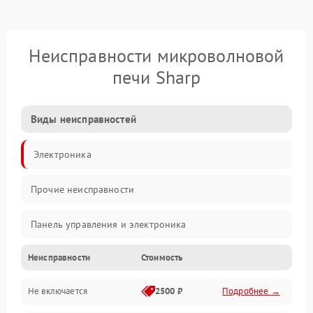
Неисправности микроволновой
печи Sharp
Виды неисправностей
Электроника
Прочие неисправности
Панель управления и электроника
Неисправности
Стоимость
Дверца и корпус
Не включается
2500 ₽
Подробнее →
Механика и внутренние элементы