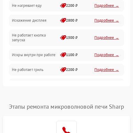
Не нагревает еду
2200 ₽
Подробнее →
Механические повреждения
Искажение дисплея
2800 ₽
Подробнее →
Питание и запуск
Не работает кнопка
Нагрев и приготовление
1500 ₽
Подробнее →
запуска
Программное обеспечение
Искры внутри при работе
1100 ₽
Подробнее →
Не работает гриль
2200 ₽
Подробнее →
Перегрев или отключение
2400 ₽
Подробнее →
во время работы
Появление запаха гари
2400 ₽
Подробнее →
Этапы ремонта микроволновой печи Sharp
Проблемы с вентилятором
2000 ₽
Подробнее →