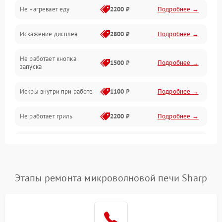
Не нагревает еду
2200 ₽
Подробнее →
Механические повреждения
Искажение дисплея
2800 ₽
Подробнее →
Питание и запуск
Не работает кнопка
Нагрев и приготовление
1500 ₽
Подробнее →
запуска
Программное обеспечение
Искры внутри при работе
1100 ₽
Подробнее →
Не работает гриль
2200 ₽
Подробнее →
Перегрев или отключение
2400 ₽
Подробнее →
во время работы
Появление запаха гари
2400 ₽
Подробнее →
Этапы ремонта микроволновой печи Sharp
Проблемы с вентилятором
2000 ₽
Подробнее →