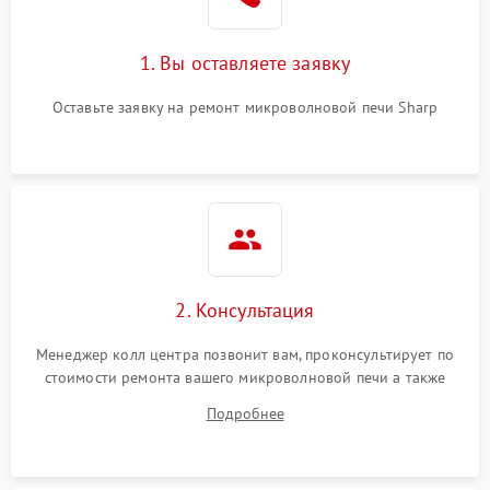
Поломка системы
2200 ₽
Подробнее →
охлаждения
1. Вы оставляете заявку
Не работают сенсорные
2400 ₽
Подробнее →
кнопки
Оставьте заявку на ремонт микроволновой печи Sharp
Не горит подсветка
2000 ₽
Подробнее →
Сломался трансформатор
1000 ₽
Подробнее →
2. Консультация
Менеджер колл центра позвонит вам, проконсультирует по
стоимости ремонта вашего микроволновой печи а также
ответит на все ваши вопросы.
Подробнее