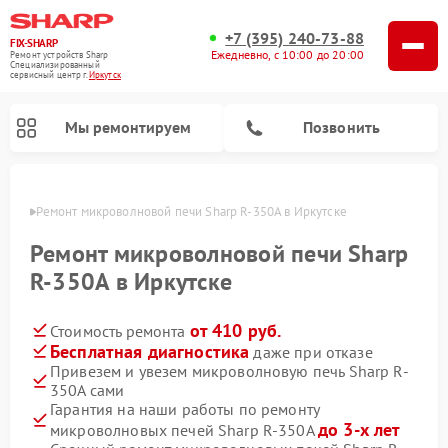
+7 (395) 240-73-88
FIX-SHARP
Ежедневно, с 10:00 до 20:00
Ремонт устройств Sharp
Специализированный
cервисный центр г.
Иркутск
Мы ремонтируем
Позвонить
утске
Ремонт микроволновой печи Sharp R-350A в Иркутске
Ремонт микроволновой печи Sharp
R-350A в Иркутске
от 410 руб.
Стоимость ремонта
Ремонт посудомоечных машин Sharp
Ремонт стиральных машин Sharp
Бесплатная диагностика
даже при отказе
Привезем и увезем микроволновую печь Sharp R-
350A сами
Гарантия на наши работы по ремонту
до 3-х лет
микроволновых печей Sharp R-350A