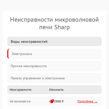
Неисправности микроволновой
печи Sharp
Виды неисправностей
Электроника
Прочие неисправности
Панель управления и электроника
Неисправности
Стоимость
Дверца и корпус
Не включается
2500 ₽
Подробнее →
Механика и внутренние элементы