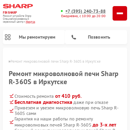
+7 (395) 240-73-88
FIX-SHARP
Ежедневно, с 10:00 до 20:00
Ремонт устройств Sharp
Специализированный
cервисный центр г.
Иркутск
Мы ремонтируем
Позвонить
утске
Ремонт микроволновой печи Sharp R-360S в Иркутске
Ремонт микроволновой печи Sharp
R-360S в Иркутске
от 410 руб.
Стоимость ремонта
Ремонт посудомоечных машин Sharp
Ремонт стиральных машин Sharp
Бесплатная диагностика
даже при отказе
Привезем и увезем микроволновую печь Sharp R-
360S сами
Гарантия на наши работы по ремонту
до 3-х лет
микроволновых печей Sharp R-360S