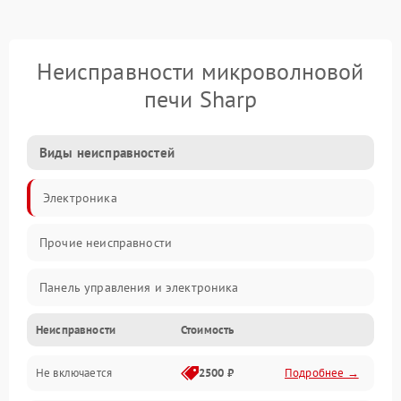
Неисправности микроволновой
печи Sharp
Виды неисправностей
Электроника
Прочие неисправности
Панель управления и электроника
Неисправности
Стоимость
Дверца и корпус
Не включается
2500 ₽
Подробнее →
Механика и внутренние элементы