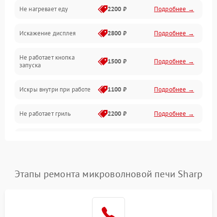
Не нагревает еду
2200 ₽
Подробнее →
Механические повреждения
Искажение дисплея
2800 ₽
Подробнее →
Питание и запуск
Не работает кнопка
Нагрев и приготовление
1500 ₽
Подробнее →
запуска
Программное обеспечение
Искры внутри при работе
1100 ₽
Подробнее →
Не работает гриль
2200 ₽
Подробнее →
Перегрев или отключение
2400 ₽
Подробнее →
во время работы
Появление запаха гари
2400 ₽
Подробнее →
Этапы ремонта микроволновой печи Sharp
Проблемы с вентилятором
2000 ₽
Подробнее →