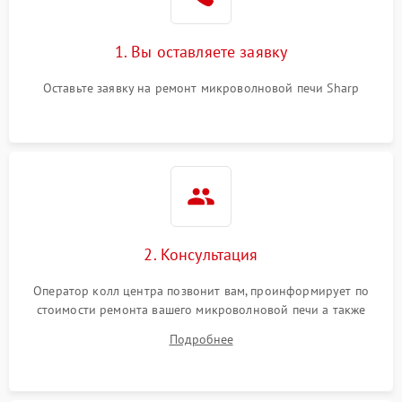
Поломка системы
2200 ₽
Подробнее →
охлаждения
1. Вы оставляете заявку
Не работают сенсорные
2400 ₽
Подробнее →
кнопки
Оставьте заявку на ремонт микроволновой печи Sharp
Не горит подсветка
2000 ₽
Подробнее →
Сломался трансформатор
1000 ₽
Подробнее →
2. Консультация
Оператор колл центра позвонит вам, проинформирует по
стоимости ремонта вашего микроволновой печи а также
ответит на все ваши вопросы.
Подробнее