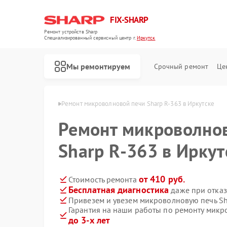
FIX-SHARP
Ремонт устройств Sharp
Специализированный cервисный центр г.
Иркутск
Мы ремонтируем
Срочный ремонт
Це
ей Sharp в Иркутске
Ремонт микроволновой печи Sharp R-363 в Иркутске
Ремонт микроволно
Sharp R-363 в Иркут
от 410 руб.
Стоимость ремонта
Бесплатная диагностика
даже при отказ
Ремонт посудомоечных машин Sharp
Ремонт стиральных машин Sharp
Привезем и увезем микроволновую печь Sh
Гарантия на наши работы по ремонту микр
до 3-х лет