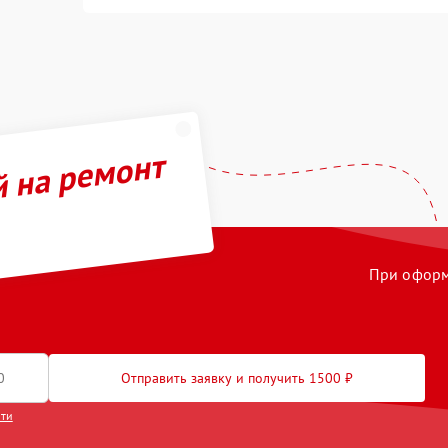
й на ремонт
При оформл
Отправить заявку и получить 1500 ₽
сти