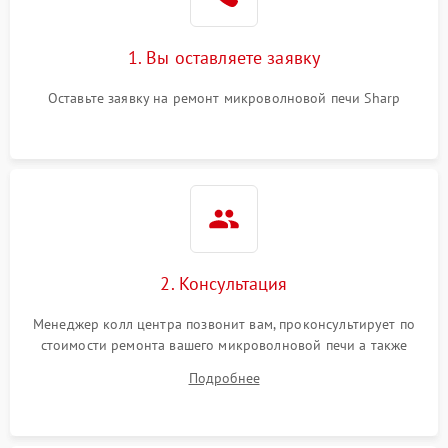
Поломка системы
2200 ₽
Подробнее →
охлаждения
1. Вы оставляете заявку
Не работают сенсорные
2400 ₽
Подробнее →
кнопки
Оставьте заявку на ремонт микроволновой печи Sharp
Не горит подсветка
2000 ₽
Подробнее →
Сломался трансформатор
1000 ₽
Подробнее →
2. Консультация
Менеджер колл центра позвонит вам, проконсультирует по
стоимости ремонта вашего микроволновой печи а также
ответит на все ваши вопросы.
Подробнее