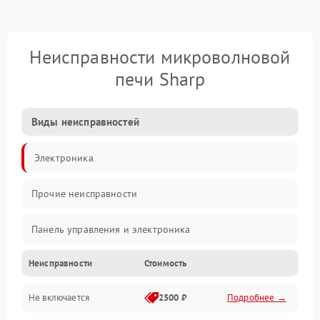
Неисправности микроволновой
печи Sharp
Виды неисправностей
Электроника
Прочие неисправности
Панель управления и электроника
Неисправности
Стоимость
Дверца и корпус
Не включается
2500 ₽
Подробнее →
Механика и внутренние элементы