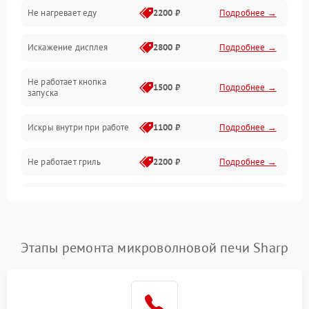
Не нагревает еду
2200 ₽
Подробнее →
Механические повреждения
Искажение дисплея
2800 ₽
Подробнее →
Питание и запуск
Не работает кнопка
Нагрев и приготовление
1500 ₽
Подробнее →
запуска
Программное обеспечение
Искры внутри при работе
1100 ₽
Подробнее →
Не работает гриль
2200 ₽
Подробнее →
Перегрев или отключение
2400 ₽
Подробнее →
во время работы
Появление запаха гари
2400 ₽
Подробнее →
Этапы ремонта микроволновой печи Sharp
Проблемы с вентилятором
2000 ₽
Подробнее →