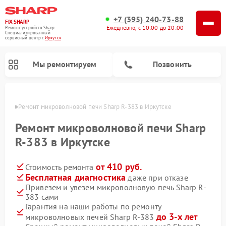
+7 (395) 240-73-88
FIX-SHARP
Ежедневно, с 10:00 до 20:00
Ремонт устройств Sharp
Специализированный
cервисный центр г.
Иркутск
Мы ремонтируем
Позвонить
утске
Ремонт микроволновой печи Sharp R-383 в Иркутске
Ремонт микроволновой печи Sharp
R-383 в Иркутске
от 410 руб.
Стоимость ремонта
Ремонт посудомоечных машин Sharp
Ремонт стиральных машин Sharp
Бесплатная диагностика
даже при отказе
Привезем и увезем микроволновую печь Sharp R-
383 сами
Гарантия на наши работы по ремонту
до 3-х лет
микроволновых печей Sharp R-383