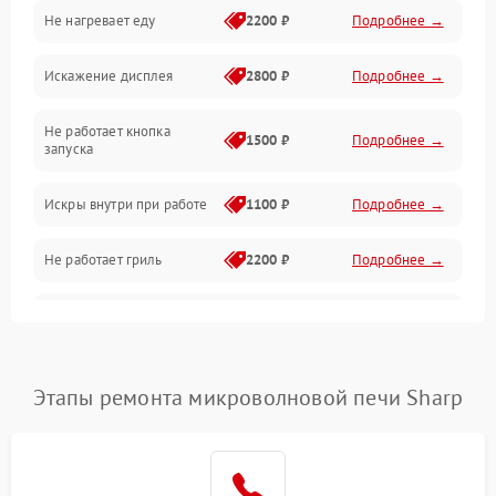
Не нагревает еду
2200 ₽
Подробнее →
Механические повреждения
Искажение дисплея
2800 ₽
Подробнее →
Питание и запуск
Не работает кнопка
Нагрев и приготовление
1500 ₽
Подробнее →
запуска
Программное обеспечение
Искры внутри при работе
1100 ₽
Подробнее →
Не работает гриль
2200 ₽
Подробнее →
Перегрев или отключение
2400 ₽
Подробнее →
во время работы
Появление запаха гари
2400 ₽
Подробнее →
Этапы ремонта микроволновой печи Sharp
Проблемы с вентилятором
2000 ₽
Подробнее →