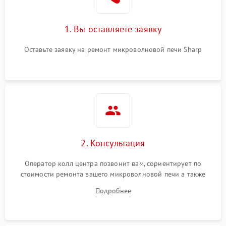
Поломка системы
2200 ₽
Подробнее →
охлаждения
1. Вы оставляете заявку
Не работают сенсорные
2400 ₽
Подробнее →
кнопки
Оставьте заявку на ремонт микроволновой печи Sharp
Не горит подсветка
2000 ₽
Подробнее →
Сломался трансформатор
1000 ₽
Подробнее →
2. Консультация
Оператор колл центра позвонит вам, сориентирует по
стоимости ремонта вашего микроволновой печи а также
ответит на все ваши вопросы.
Подробнее