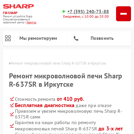
+7 (395) 240-73-88
FIX-SHARP
Ежедневно, с 10:00 до 20:00
Ремонт устройств Sharp
Специализированный
cервисный центр г.
Иркутск
Мы ремонтируем
Позвонить
утске
Ремонт микроволновой печи Sharp R-637SR в Иркутске
Ремонт микроволновой печи Sharp
R-637SR в Иркутске
от 410 руб.
Стоимость ремонта
Ремонт посудомоечных машин Sharp
Ремонт стиральных машин Sharp
Бесплатная диагностика
даже при отказе
Привезем и увезем микроволновую печь Sharp R-
637SR сами
Гарантия на наши работы по ремонту
до 3-х лет
микроволновых печей Sharp R-637SR