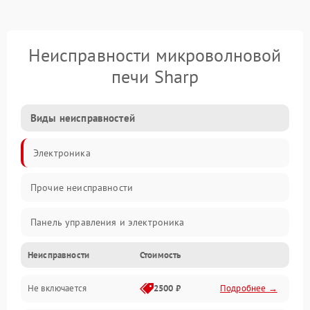
Неисправности микроволновой
печи Sharp
Виды неисправностей
Электроника
Прочие неисправности
Панель управления и электроника
Неисправности
Стоимость
Дверца и корпус
Не включается
2500 ₽
Подробнее →
Механика и внутренние элементы