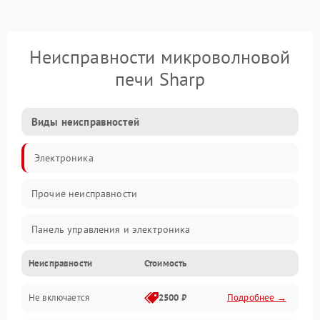
Неисправности микроволновой
печи Sharp
Виды неисправностей
Электроника
Прочие неисправности
Панель управления и электроника
Неисправности
Стоимость
Дверца и корпус
Не включается
2500 ₽
Подробнее →
Механика и внутренние элементы