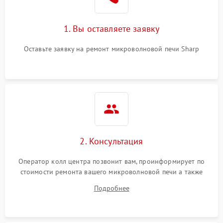
Поломка системы
2200 ₽
Подробнее →
охлаждения
1. Вы оставляете заявку
Не работают сенсорные
2400 ₽
Подробнее →
кнопки
Оставьте заявку на ремонт микроволновой печи Sharp
Не горит подсветка
2000 ₽
Подробнее →
Сломался трансформатор
1000 ₽
Подробнее →
2. Консультация
Оператор колл центра позвонит вам, проинформирует по
стоимости ремонта вашего микроволновой печи а также
ответит на все ваши вопросы.
Подробнее