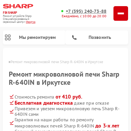
+7 (395) 240-73-88
FIX-SHARP
Ежедневно, с 10:00 до 20:00
Ремонт устройств Sharp
Специализированный
cервисный центр г.
Иркутск
Мы ремонтируем
Позвонить
утске
Ремонт микроволновой печи Sharp R-640IN в Иркутске
Ремонт микроволновой печи Sharp
R-640IN в Иркутске
от 410 руб.
Стоимость ремонта
Ремонт посудомоечных машин Sharp
Ремонт стиральных машин Sharp
Бесплатная диагностика
даже при отказе
Привезем и увезем микроволновую печь Sharp R-
640IN сами
Гарантия на наши работы по ремонту
до 3-х лет
микроволновых печей Sharp R-640IN