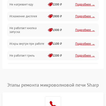
Не нагревает еду
2200 ₽
Подробнее →
Механические повреждения
Искажение дисплея
2800 ₽
Подробнее →
Питание и запуск
Не работает кнопка
Нагрев и приготовление
1500 ₽
Подробнее →
запуска
Программное обеспечение
Искры внутри при работе
1100 ₽
Подробнее →
Не работает гриль
2200 ₽
Подробнее →
Перегрев или отключение
2400 ₽
Подробнее →
во время работы
Появление запаха гари
2400 ₽
Подробнее →
Этапы ремонта микроволновой печи Sharp
Проблемы с вентилятором
2000 ₽
Подробнее →