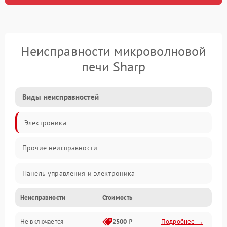
Неисправности микроволновой
печи Sharp
Виды неисправностей
Электроника
Прочие неисправности
Панель управления и электроника
Неисправности
Стоимость
Дверца и корпус
Не включается
2500 ₽
Подробнее →
Механика и внутренние элементы