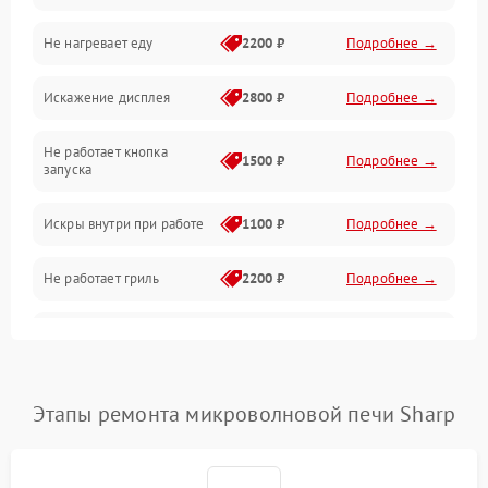
Не нагревает еду
2200 ₽
Подробнее →
Механические повреждения
Искажение дисплея
2800 ₽
Подробнее →
Питание и запуск
Не работает кнопка
Нагрев и приготовление
1500 ₽
Подробнее →
запуска
Программное обеспечение
Искры внутри при работе
1100 ₽
Подробнее →
Не работает гриль
2200 ₽
Подробнее →
Перегрев или отключение
2400 ₽
Подробнее →
во время работы
Появление запаха гари
2400 ₽
Подробнее →
Этапы ремонта микроволновой печи Sharp
Проблемы с вентилятором
2000 ₽
Подробнее →