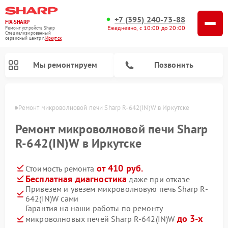
+7 (395) 240-73-88
FIX-SHARP
Ежедневно, с 10:00 до 20:00
Ремонт устройств Sharp
Специализированный
cервисный центр г.
Иркутск
Мы ремонтируем
Позвонить
утске
Ремонт микроволновой печи Sharp R-642(IN)W в Иркутске
Ремонт микроволновой печи Sharp
R-642(IN)W в Иркутске
от 410 руб.
Стоимость ремонта
Ремонт посудомоечных машин Sharp
Ремонт стиральных машин Sharp
Бесплатная диагностика
даже при отказе
Привезем и увезем микроволновую печь Sharp R-
642(IN)W сами
Гарантия на наши работы по ремонту
до 3-х
микроволновых печей Sharp R-642(IN)W