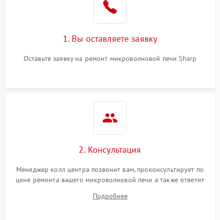
Поломка системы
2200 ₽
Подробнее →
охлаждения
1. Вы оставляете заявку
Не работают сенсорные
2400 ₽
Подробнее →
кнопки
Оставьте заявку на ремонт микроволновой печи Sharp
Не горит подсветка
2000 ₽
Подробнее →
Сломался трансформатор
1000 ₽
Подробнее →
2. Консультация
Менеджер колл центра позвонит вам, проконсультирует по
цене ремонта вашего микроволновой печи а также ответит
на все ваши вопросы.
Подробнее