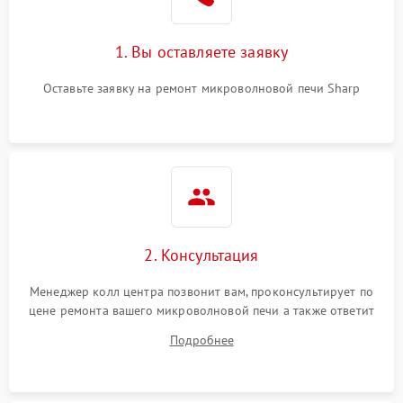
Поломка системы
2200 ₽
Подробнее →
охлаждения
1. Вы оставляете заявку
Не работают сенсорные
2400 ₽
Подробнее →
кнопки
Оставьте заявку на ремонт микроволновой печи Sharp
Не горит подсветка
2000 ₽
Подробнее →
Сломался трансформатор
1000 ₽
Подробнее →
2. Консультация
Менеджер колл центра позвонит вам, проконсультирует по
цене ремонта вашего микроволновой печи а также ответит
на все ваши вопросы.
Подробнее