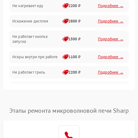
Не нагревает еду
2200 ₽
Подробнее →
Механические повреждения
Искажение дисплея
2800 ₽
Подробнее →
Питание и запуск
Не работает кнопка
Нагрев и приготовление
1500 ₽
Подробнее →
запуска
Программное обеспечение
Искры внутри при работе
1100 ₽
Подробнее →
Не работает гриль
2200 ₽
Подробнее →
Перегрев или отключение
2400 ₽
Подробнее →
во время работы
Появление запаха гари
2400 ₽
Подробнее →
Этапы ремонта микроволновой печи Sharp
Проблемы с вентилятором
2000 ₽
Подробнее →