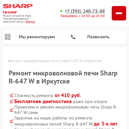
+7 (395) 240-73-88
FIX-SHARP
Ежедневно, с 10:00 до 20:00
Ремонт устройств Sharp
Специализированный
cервисный центр г.
Иркутск
Мы ремонтируем
Позвонить
утске
Ремонт микроволновой печи Sharp R-647 W в Иркутске
Ремонт микроволновой печи Sharp
R-647 W в Иркутске
от 410 руб.
Стоимость ремонта
Ремонт посудомоечных машин Sharp
Ремонт стиральных машин Sharp
Бесплатная диагностика
даже при отказе
Привезем и увезем микроволновую печь Sharp R-
647 W сами
Гарантия на наши работы по ремонту
до 3-х лет
микроволновых печей Sharp R-647 W