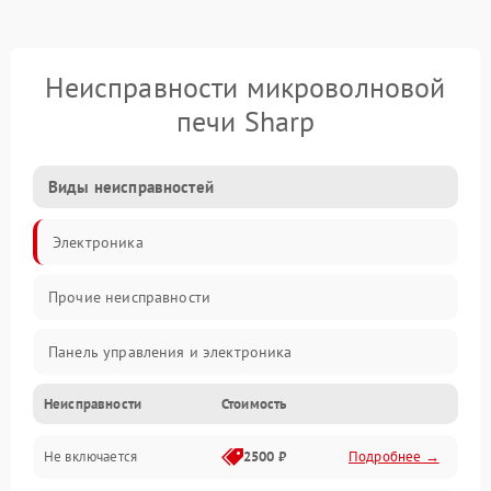
Неисправности микроволновой
печи Sharp
Виды неисправностей
Электроника
Прочие неисправности
Панель управления и электроника
Неисправности
Стоимость
Дверца и корпус
Не включается
2500 ₽
Подробнее →
Механика и внутренние элементы