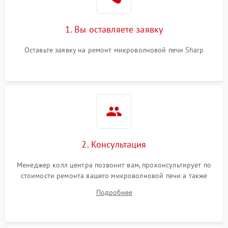
Поломка системы
2200 ₽
Подробнее →
охлаждения
1. Вы оставляете заявку
Не работают сенсорные
2400 ₽
Подробнее →
кнопки
Оставьте заявку на ремонт микроволновой печи Sharp
Не горит подсветка
2000 ₽
Подробнее →
Сломался трансформатор
1000 ₽
Подробнее →
2. Консультация
Менеджер колл центра позвонит вам, проконсультирует по
стоимости ремонта вашего микроволновой печи а также
ответит на все ваши вопросы.
Подробнее