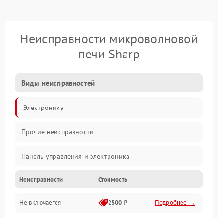
Неисправности микроволновой
печи Sharp
Виды неисправностей
Электроника
Прочие неисправности
Панель управления и электроника
Неисправности
Стоимость
Дверца и корпус
Не включается
2500 ₽
Подробнее →
Механика и внутренние элементы