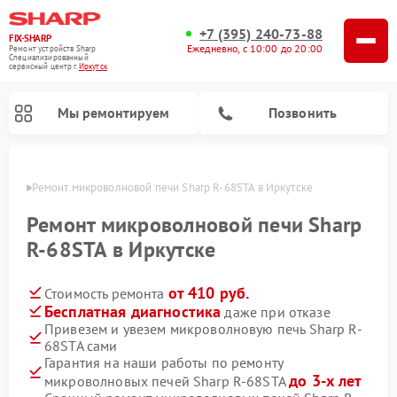
+7 (395) 240-73-88
FIX-SHARP
Ежедневно, с 10:00 до 20:00
Ремонт устройств Sharp
Специализированный
cервисный центр г.
Иркутск
Мы ремонтируем
Позвонить
утске
Ремонт микроволновой печи Sharp R-68STA в Иркутске
Ремонт микроволновой печи Sharp
R-68STA в Иркутске
от 410 руб.
Стоимость ремонта
Ремонт посудомоечных машин Sharp
Ремонт стиральных машин Sharp
Бесплатная диагностика
даже при отказе
Привезем и увезем микроволновую печь Sharp R-
68STA сами
Гарантия на наши работы по ремонту
до 3-х лет
микроволновых печей Sharp R-68STA