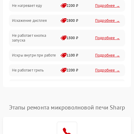
Не нагревает еду
2200 ₽
Подробнее →
Механические повреждения
Искажение дисплея
2800 ₽
Подробнее →
Питание и запуск
Не работает кнопка
Нагрев и приготовление
1500 ₽
Подробнее →
запуска
Программное обеспечение
Искры внутри при работе
1100 ₽
Подробнее →
Не работает гриль
2200 ₽
Подробнее →
Перегрев или отключение
2400 ₽
Подробнее →
во время работы
Появление запаха гари
2400 ₽
Подробнее →
Этапы ремонта микроволновой печи Sharp
Проблемы с вентилятором
2000 ₽
Подробнее →