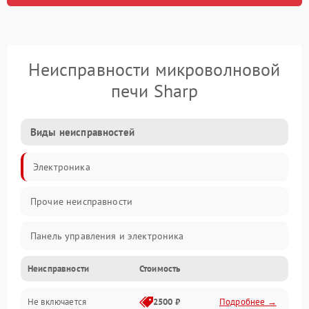
Неисправности микроволновой
печи Sharp
Виды неисправностей
Электроника
Прочие неисправности
Панель управления и электроника
Неисправности
Стоимость
Дверца и корпус
Не включается
2500 ₽
Подробнее →
Механика и внутренние элементы