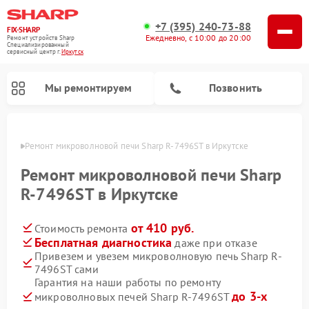
+7 (395) 240-73-88
FIX-SHARP
Ежедневно, с 10:00 до 20:00
Ремонт устройств Sharp
Специализированный
cервисный центр г.
Иркутск
Мы ремонтируем
Позвонить
утске
Ремонт микроволновой печи Sharp R-7496ST в Иркутске
Ремонт микроволновой печи Sharp
R-7496ST в Иркутске
от 410 руб.
Стоимость ремонта
Ремонт посудомоечных машин Sharp
Ремонт стиральных машин Sharp
Бесплатная диагностика
даже при отказе
Привезем и увезем микроволновую печь Sharp R-
7496ST сами
Гарантия на наши работы по ремонту
до 3-х
микроволновых печей Sharp R-7496ST