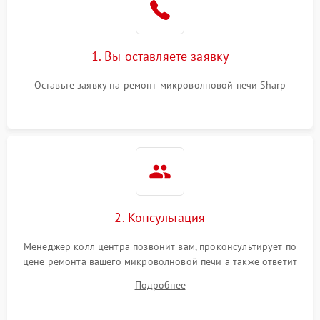
Поломка системы
2200 ₽
Подробнее →
охлаждения
1. Вы оставляете заявку
Не работают сенсорные
2400 ₽
Подробнее →
кнопки
Оставьте заявку на ремонт микроволновой печи Sharp
Не горит подсветка
2000 ₽
Подробнее →
Сломался трансформатор
1000 ₽
Подробнее →
2. Консультация
Менеджер колл центра позвонит вам, проконсультирует по
цене ремонта вашего микроволновой печи а также ответит
на все ваши вопросы.
Подробнее