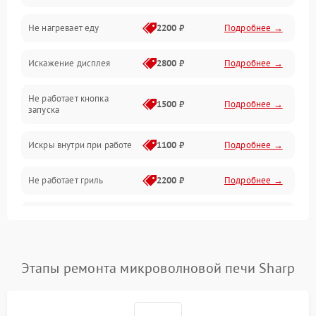
Не нагревает еду
2200 ₽
Подробнее →
Механические повреждения
Искажение дисплея
2800 ₽
Подробнее →
Питание и запуск
Не работает кнопка
Нагрев и приготовление
1500 ₽
Подробнее →
запуска
Программное обеспечение
Искры внутри при работе
1100 ₽
Подробнее →
Не работает гриль
2200 ₽
Подробнее →
Перегрев или отключение
2400 ₽
Подробнее →
во время работы
Появление запаха гари
2400 ₽
Подробнее →
Этапы ремонта микроволновой печи Sharp
Проблемы с вентилятором
2000 ₽
Подробнее →