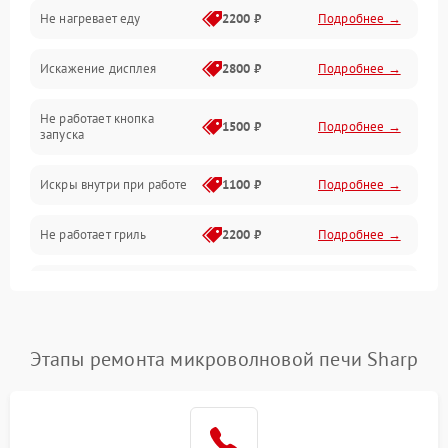
Не нагревает еду
2200 ₽
Подробнее →
Механические повреждения
Искажение дисплея
2800 ₽
Подробнее →
Питание и запуск
Не работает кнопка
Нагрев и приготовление
1500 ₽
Подробнее →
запуска
Программное обеспечение
Искры внутри при работе
1100 ₽
Подробнее →
Не работает гриль
2200 ₽
Подробнее →
Перегрев или отключение
2400 ₽
Подробнее →
во время работы
Появление запаха гари
2400 ₽
Подробнее →
Этапы ремонта микроволновой печи Sharp
Проблемы с вентилятором
2000 ₽
Подробнее →