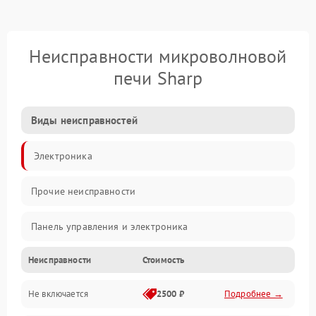
Неисправности микроволновой
печи Sharp
Виды неисправностей
Электроника
Прочие неисправности
Панель управления и электроника
Неисправности
Стоимость
Дверца и корпус
Не включается
2500 ₽
Подробнее →
Механика и внутренние элементы