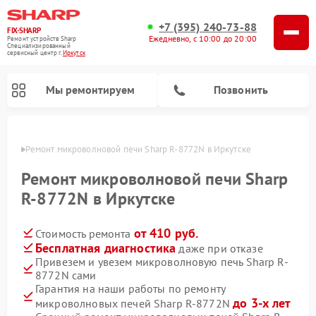
+7 (395) 240-73-88
FIX-SHARP
Ежедневно, с 10:00 до 20:00
Ремонт устройств Sharp
Специализированный
cервисный центр г.
Иркутск
Мы ремонтируем
Позвонить
утске
Ремонт микроволновой печи Sharp R-8772N в Иркутске
Ремонт микроволновой печи Sharp
R-8772N в Иркутске
от 410 руб.
Стоимость ремонта
Ремонт посудомоечных машин Sharp
Ремонт стиральных машин Sharp
Бесплатная диагностика
даже при отказе
Привезем и увезем микроволновую печь Sharp R-
8772N сами
Гарантия на наши работы по ремонту
до 3-х лет
микроволновых печей Sharp R-8772N