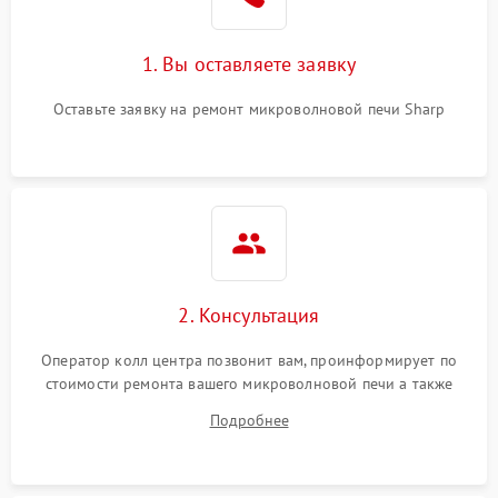
Поломка системы
2200 ₽
Подробнее →
охлаждения
1. Вы оставляете заявку
Не работают сенсорные
2400 ₽
Подробнее →
кнопки
Оставьте заявку на ремонт микроволновой печи Sharp
Не горит подсветка
2000 ₽
Подробнее →
Сломался трансформатор
1000 ₽
Подробнее →
2. Консультация
Оператор колл центра позвонит вам, проинформирует по
стоимости ремонта вашего микроволновой печи а также
ответит на все ваши вопросы.
Подробнее