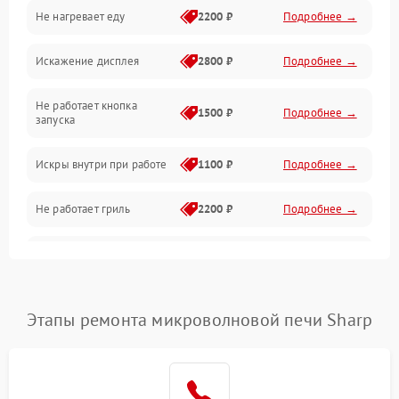
Не нагревает еду
2200 ₽
Подробнее →
Механические повреждения
Искажение дисплея
2800 ₽
Подробнее →
Питание и запуск
Не работает кнопка
Нагрев и приготовление
1500 ₽
Подробнее →
запуска
Программное обеспечение
Искры внутри при работе
1100 ₽
Подробнее →
Не работает гриль
2200 ₽
Подробнее →
Перегрев или отключение
2400 ₽
Подробнее →
во время работы
Появление запаха гари
2400 ₽
Подробнее →
Этапы ремонта микроволновой печи Sharp
Проблемы с вентилятором
2000 ₽
Подробнее →