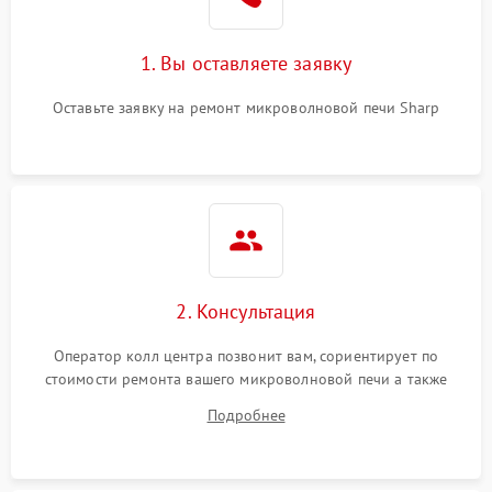
Поломка системы
2200 ₽
Подробнее →
охлаждения
1. Вы оставляете заявку
Не работают сенсорные
2400 ₽
Подробнее →
кнопки
Оставьте заявку на ремонт микроволновой печи Sharp
Не горит подсветка
2000 ₽
Подробнее →
Сломался трансформатор
1000 ₽
Подробнее →
2. Консультация
Оператор колл центра позвонит вам, сориентирует по
стоимости ремонта вашего микроволновой печи а также
ответит на все ваши вопросы.
Подробнее