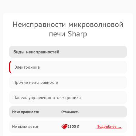
Неисправности микроволновой
печи Sharp
Виды неисправностей
Электроника
Прочие неисправности
Панель управления и электроника
Неисправности
Стоимость
Дверца и корпус
Не включается
2500 ₽
Подробнее →
Механика и внутренние элементы