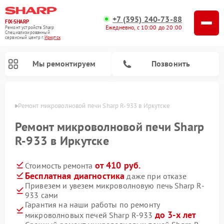
+7 (395) 240-73-88
FIX-SHARP
Ежедневно, с 10:00 до 20:00
Ремонт устройств Sharp
Специализированный
cервисный центр г.
Иркутск
Мы ремонтируем
Позвонить
утске
Ремонт микроволновой печи Sharp R-933 в Иркутске
Ремонт микроволновой печи Sharp
R-933 в Иркутске
от 410 руб.
Стоимость ремонта
Ремонт посудомоечных машин Sharp
Ремонт стиральных машин Sharp
Бесплатная диагностика
даже при отказе
Привезем и увезем микроволновую печь Sharp R-
933 сами
Гарантия на наши работы по ремонту
до 3-х лет
микроволновых печей Sharp R-933