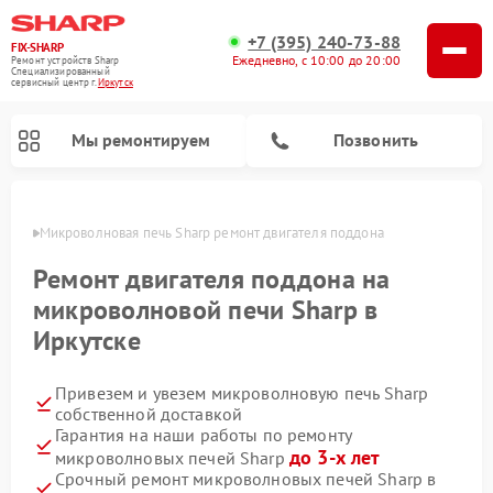
+7 (395) 240-73-88
FIX-SHARP
Ежедневно, с 10:00 до 20:00
Ремонт устройств Sharp
Специализированный
cервисный центр г.
Иркутск
Мы ремонтируем
Позвонить
утске
Микроволновая печь Sharp ремонт двигателя поддона
Ремонт двигателя поддона на
микроволновой печи Sharp в
Иркутске
Ремонт посудомоечных машин Sharp
Ремонт стиральных машин Sharp
Привезем и увезем микроволновую печь Sharp
собственной доставкой
Гарантия на наши работы по ремонту
до 3-х лет
микроволновых печей Sharp
Срочный ремонт микроволновых печей Sharp в