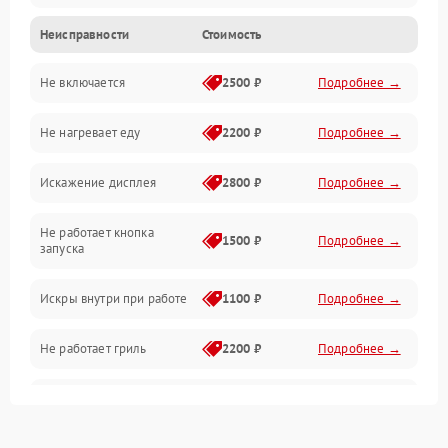
Неисправности
Стоимость
Дверца и корпус
Не включается
2500 ₽
Подробнее →
Механика и внутренние элементы
Не нагревает еду
2200 ₽
Подробнее →
Механические повреждения
Искажение дисплея
2800 ₽
Подробнее →
Питание и запуск
Не работает кнопка
Нагрев и приготовление
1500 ₽
Подробнее →
запуска
Программное обеспечение
Искры внутри при работе
1100 ₽
Подробнее →
Не работает гриль
2200 ₽
Подробнее →
Перегрев или отключение
2400 ₽
Подробнее →
во время работы