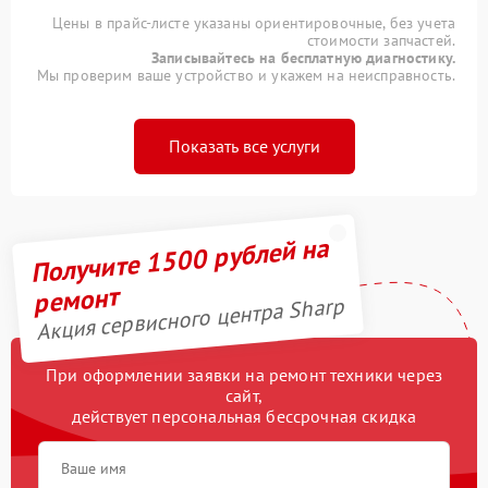
Цены в прайс-листе указаны ориентировочные, без учета
стоимости запчастей.
Записывайтесь на бесплатную диагностику.
Мы проверим ваше устройство и укажем на неисправность.
Показать все услуги
Получите 1500 рублей на
ремонт
Акция сервисного центра Sharp
При оформлении заявки на ремонт техники через
сайт,
действует персональная бессрочная скидка