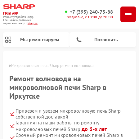
+7 (395) 240-73-88
FIX-SHARP
Ежедневно, с 10:00 до 20:00
Ремонт устройств Sharp
Специализированный
cервисный центр г.
Иркутск
Мы ремонтируем
Позвонить
утске
Микроволновая печь Sharp ремонт волновода
Ремонт волновода на
микроволновой печи Sharp в
Иркутске
Ремонт посудомоечных машин Sharp
Ремонт стиральных машин Sharp
Привезем и увезем микроволновую печь Sharp
собственной доставкой
Гарантия на наши работы по ремонту
до 3-х лет
микроволновых печей Sharp
Срочный ремонт микроволновых печей Sharp в