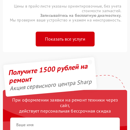
Цены в прайс-листе указаны ориентировочные, без учета
стоимости запчастей.
Записывайтесь на бесплатную диагностику.
Мы проверим ваше устройство и укажем на неисправность.
Показать все услуги
Получите 1500 рублей на
ремонт
Акция сервисного центра Sharp
При оформлении заявки на ремонт техники через
сайт,
действует персональная бессрочная скидка