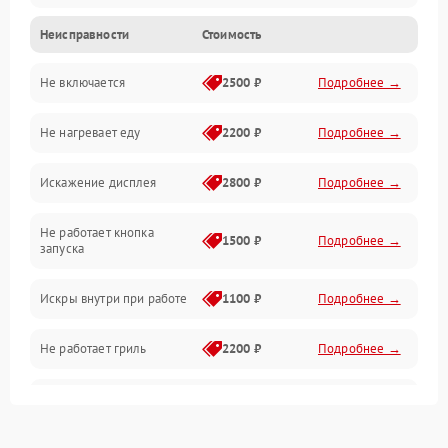
Неисправности
Стоимость
Дверца и корпус
Не включается
2500 ₽
Подробнее →
Механика и внутренние элементы
Не нагревает еду
2200 ₽
Подробнее →
Механические повреждения
Искажение дисплея
2800 ₽
Подробнее →
Питание и запуск
Не работает кнопка
Нагрев и приготовление
1500 ₽
Подробнее →
запуска
Программное обеспечение
Искры внутри при работе
1100 ₽
Подробнее →
Не работает гриль
2200 ₽
Подробнее →
Перегрев или отключение
2400 ₽
Подробнее →
во время работы