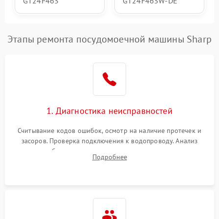
GT24F463
GT24F463W-DE
Этапы ремонта посудомоечной машины Sharp
1. Диагностика неисправностей
Считывание кодов ошибок, осмотр на наличие протечек и
засоров. Проверка подключения к водопроводу. Анализ
жалоб на отсутствие слива, нагрева, вращения
Подробнее
разбрызгивателей или срабатывание системы защиты
аквастоп.