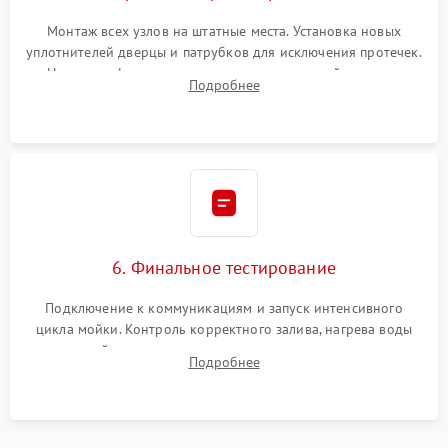
Монтаж всех узлов на штатные места. Установка новых
уплотнителей дверцы и патрубков для исключения протечек.
Надежная фиксация хомутов гидравлической системы,
Подробнее
сборка корпуса и установка датчика поплавка.
6. Финальное тестирование
Подключение к коммуникациям и запуск интенсивного
цикла мойки. Контроль корректного залива, нагрева воды
до нужной температуры, отсутствия посторонних шумов,
Подробнее
штатного слива и абсолютной сухости в поддоне.