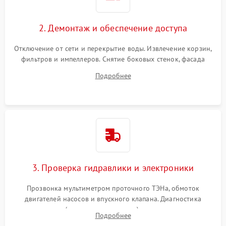
2. Демонтаж и обеспечение доступа
Отключение от сети и перекрытие воды. Извлечение корзин,
фильтров и импеллеров. Снятие боковых стенок, фасада
дверцы или нижнего поддона для прямого доступа к
Подробнее
циркуляционному насосу, ТЭНу и сливной помпе.
3. Проверка гидравлики и электроники
Прозвонка мультиметром проточного ТЭНа, обмоток
двигателей насосов и впускного клапана. Диагностика
прессостата (датчика уровня воды), датчика мутности,
Подробнее
концевика дверцы и электронного модуля управления.