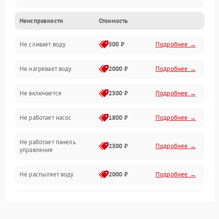
Неисправности
Стоимость
Управление
Не сливает воду
500 ₽
Подробнее →
Электропитание
Не нагревает воду
2000 ₽
Подробнее →
Датчики
Не включается
2500 ₽
Подробнее →
Нагрев
Не работает насос
1800 ₽
Подробнее →
Вода
Не работает панель
Гигиена
2500 ₽
Подробнее →
управления
Программное обеспечение
Не распыляет воду
2000 ₽
Подробнее →
Не запускается цикл
1800 ₽
Подробнее →
стирки