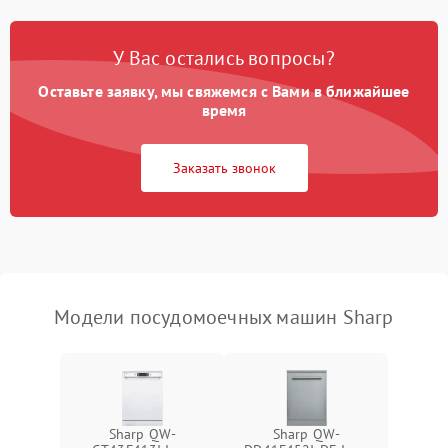
Проблемы с набором
1800 ₽
Подробнее →
воды
У Вас остались вопросы?
Оставьте заявку, мы свяжемся с Вами в ближайшее
Не работает сушилка
2100 ₽
Подробнее →
время
Сбои в работе таймера
1700 ₽
Подробнее →
Заказать звонок
Проблемы с
2100 ₽
Подробнее →
циркуляционным насосом
Модели посудомоечных машин Sharp
Sharp QW-
Sharp QW-