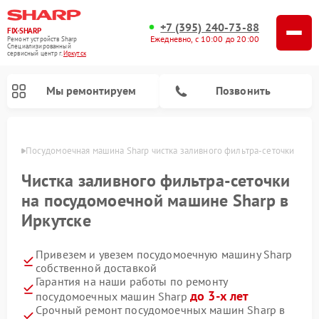
+7 (395) 240-73-88
FIX-SHARP
Ежедневно, с 10:00 до 20:00
Ремонт устройств Sharp
Специализированный
cервисный центр г.
Иркутск
Мы ремонтируем
Позвонить
утске
Посудомоечная машина Sharp чистка заливного фильтра-сеточки
Чистка заливного фильтра-сеточки
на посудомоечной машине Sharp в
Иркутске
Ремонт микроволновых печей Sharp
Ремонт стиральных машин Sharp
Привезем и увезем посудомоечную машину Sharp
собственной доставкой
Гарантия на наши работы по ремонту
до 3-х лет
посудомоечных машин Sharp
Срочный ремонт посудомоечных машин Sharp в