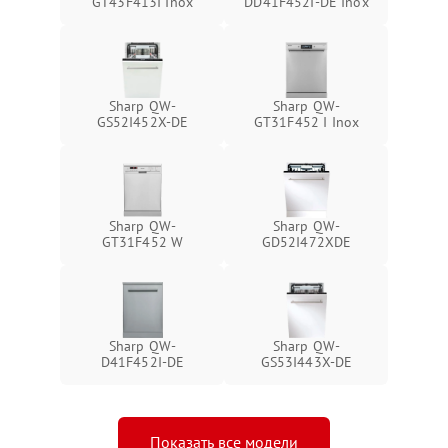
GT43F413I Inox
DD41F452I-DE Inox
Sharp QW-
Sharp QW-
GS52I452X-DE
GT31F452 I Inox
Sharp QW-
Sharp QW-
GT31F452 W
GD52I472XDE
Sharp QW-
Sharp QW-
D41F452I-DE
GS53I443X-DE
Показать все модели