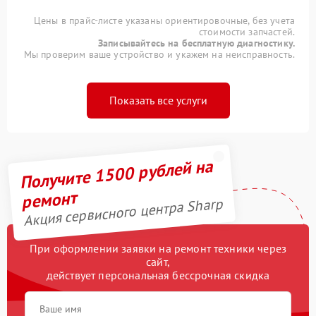
Цены в прайс-листе указаны ориентировочные, без учета
стоимости запчастей.
Записывайтесь на бесплатную диагностику.
Мы проверим ваше устройство и укажем на неисправность.
Показать все услуги
Получите 1500 рублей на
ремонт
Акция сервисного центра Sharp
При оформлении заявки на ремонт техники через
сайт,
действует персональная бессрочная скидка