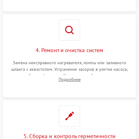
4. Ремонт и очистка систем
Замена неисправного нагревателя, помпы или заливного
шланга с аквастопом. Устранение засоров в улитке насоса,
патрубках и фильтрах. Компонентный ремонт платы
Подробнее
управления, восстановление поврежденной проводки.
5. Сборка и контроль герметичности