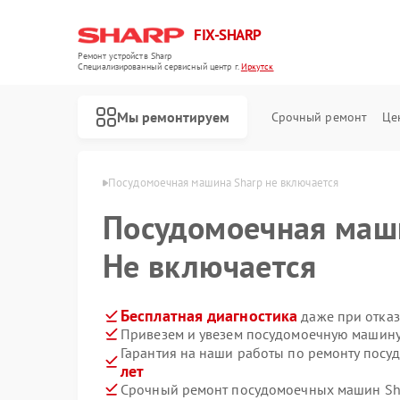
FIX-SHARP
Ремонт устройств Sharp
Специализированный cервисный центр г.
Иркутск
Мы ремонтируем
Срочный ремонт
Це
н Sharp в Иркутске
Посудомоечная машина Sharp не включается
Посудомоечная ма
Не включается
Бесплатная диагностика
даже при отказ
Привезем и увезем посудомоечную машину
Ремонт микроволновых печей Sharp
Ремонт стиральных машин Sharp
Гарантия на наши работы по ремонту пос
лет
Срочный ремонт посудомоечных машин Sha