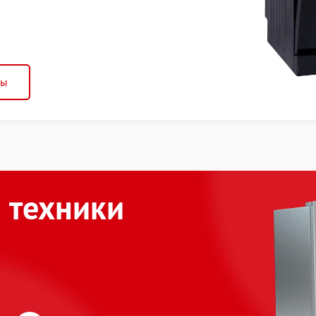
ны
 техники