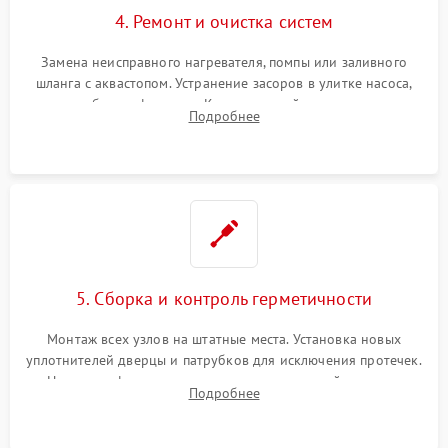
4. Ремонт и очистка систем
Замена неисправного нагревателя, помпы или заливного
шланга с аквастопом. Устранение засоров в улитке насоса,
патрубках и фильтрах. Компонентный ремонт платы
Подробнее
управления, восстановление поврежденной проводки.
5. Сборка и контроль герметичности
Монтаж всех узлов на штатные места. Установка новых
уплотнителей дверцы и патрубков для исключения протечек.
Надежная фиксация хомутов гидравлической системы,
Подробнее
сборка корпуса и установка датчика поплавка.