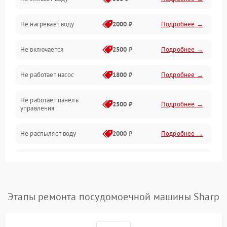
Электропитание
Не нагревает воду
2000 ₽
Подробнее →
Датчики
Не включается
2500 ₽
Подробнее →
Нагрев
Не работает насос
1800 ₽
Подробнее →
Вода
Не работает панель
Гигиена
2500 ₽
Подробнее →
управления
Программное обеспечение
Не распыляет воду
2000 ₽
Подробнее →
Не запускается цикл
1800 ₽
Подробнее →
стирки
Проблемы с набором
Этапы ремонта посудомоечной машины Sharp
1800 ₽
Подробнее →
воды
Не работает сушилка
2100 ₽
Подробнее →