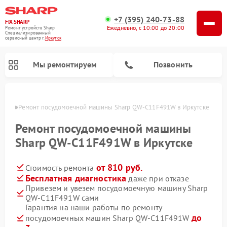
+7 (395) 240-73-88
FIX-SHARP
Ежедневно, с 10:00 до 20:00
Ремонт устройств Sharp
Специализированный
cервисный центр г.
Иркутск
Мы ремонтируем
Позвонить
утске
Ремонт посудомоечной машины Sharp QW-C11F491W в Иркутске
Ремонт посудомоечной машины
Sharp QW-C11F491W в Иркутске
от 810 руб.
Стоимость ремонта
Ремонт микроволновых печей Sharp
Ремонт стиральных машин Sharp
Бесплатная диагностика
даже при отказе
Привезем и увезем посудомоечную машину Sharp
QW-C11F491W сами
Гарантия на наши работы по ремонту
до
посудомоечных машин Sharp QW-C11F491W