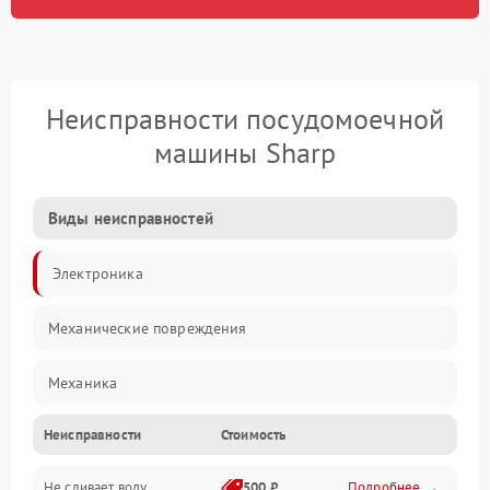
Неисправности посудомоечной
машины Sharp
Виды неисправностей
Электроника
Механические повреждения
Механика
Неисправности
Стоимость
Управление
Не сливает воду
500 ₽
Подробнее →