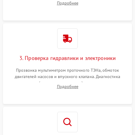
Подробнее
циркуляционному насосу, ТЭНу и сливной помпе.
3. Проверка гидравлики и электроники
Прозвонка мультиметром проточного ТЭНа, обмоток
двигателей насосов и впускного клапана. Диагностика
прессостата (датчика уровня воды), датчика мутности,
Подробнее
концевика дверцы и электронного модуля управления.