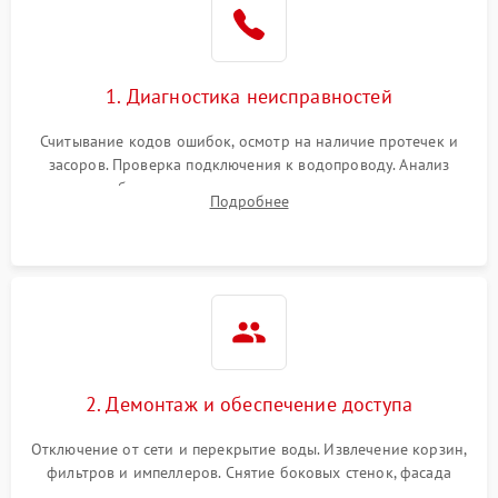
Сбои в работе таймера
1700 ₽
Подробнее →
1. Диагностика неисправностей
Проблемы с
2100 ₽
Подробнее →
циркуляционным насосом
Считывание кодов ошибок, осмотр на наличие протечек и
засоров. Проверка подключения к водопроводу. Анализ
жалоб на отсутствие слива, нагрева, вращения
Подробнее
разбрызгивателей или срабатывание системы защиты
аквастоп.
2. Демонтаж и обеспечение доступа
Отключение от сети и перекрытие воды. Извлечение корзин,
фильтров и импеллеров. Снятие боковых стенок, фасада
дверцы или нижнего поддона для прямого доступа к