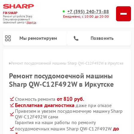
+7 (395) 240-73-88
FIX-SHARP
Ежедневно, с 10:00 до 20:00
Ремонт устройств Sharp
Специализированный
cервисный центр г.
Иркутск
Мы ремонтируем
Позвонить
утске
Ремонт посудомоечной машины Sharp QW-C12F492W в Иркутске
Ремонт посудомоечной машины
Sharp QW-C12F492W в Иркутске
от 810 руб.
Стоимость ремонта
Ремонт микроволновых печей Sharp
Ремонт стиральных машин Sharp
Бесплатная диагностика
даже при отказе
Привезем и увезем посудомоечную машину Sharp
QW-C12F492W сами
Гарантия на наши работы по ремонту
до
посудомоечных машин Sharp QW-C12F492W