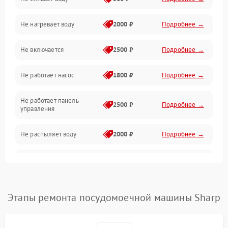
Электропитание
Не нагревает воду
2000 ₽
Подробнее →
Датчики
Не включается
2500 ₽
Подробнее →
Нагрев
Не работает насос
1800 ₽
Подробнее →
Вода
Не работает панель
Гигиена
2500 ₽
Подробнее →
управления
Программное обеспечение
Не распыляет воду
2000 ₽
Подробнее →
Не запускается цикл
1800 ₽
Подробнее →
стирки
Проблемы с набором
Этапы ремонта посудомоечной машины Sharp
1800 ₽
Подробнее →
воды
Не работает сушилка
2100 ₽
Подробнее →