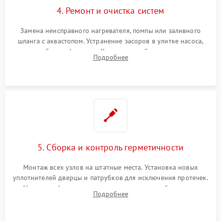
4. Ремонт и очистка систем
Замена неисправного нагревателя, помпы или заливного
шланга с аквастопом. Устранение засоров в улитке насоса,
патрубках и фильтрах. Компонентный ремонт платы
Подробнее
управления, восстановление поврежденной проводки.
5. Сборка и контроль герметичности
Монтаж всех узлов на штатные места. Установка новых
уплотнителей дверцы и патрубков для исключения протечек.
Надежная фиксация хомутов гидравлической системы,
Подробнее
сборка корпуса и установка датчика поплавка.