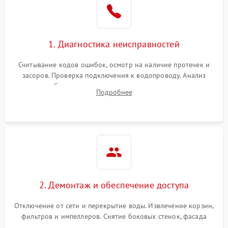
Сбои в работе таймера
1700 ₽
Подробнее →
1. Диагностика неисправностей
Проблемы с
2100 ₽
Подробнее →
циркуляционным насосом
Считывание кодов ошибок, осмотр на наличие протечек и
засоров. Проверка подключения к водопроводу. Анализ
жалоб на отсутствие слива, нагрева, вращения
Подробнее
разбрызгивателей или срабатывание системы защиты
аквастоп.
2. Демонтаж и обеспечение доступа
Отключение от сети и перекрытие воды. Извлечение корзин,
фильтров и импеллеров. Снятие боковых стенок, фасада
дверцы или нижнего поддона для прямого доступа к