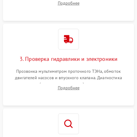
Подробнее
циркуляционному насосу, ТЭНу и сливной помпе.
3. Проверка гидравлики и электроники
Прозвонка мультиметром проточного ТЭНа, обмоток
двигателей насосов и впускного клапана. Диагностика
прессостата (датчика уровня воды), датчика мутности,
Подробнее
концевика дверцы и электронного модуля управления.