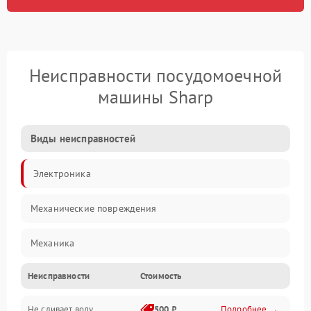
Неисправности посудомоечной
машины Sharp
Виды неисправностей
Электроника
Механические повреждения
Механика
Неисправности
Стоимость
Управление
Не сливает воду
500 ₽
Подробнее →