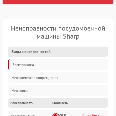
Неисправности посудомоечной
машины Sharp
Виды неисправностей
Электроника
Механические повреждения
Механика
Неисправности
Стоимость
Управление
Не сливает воду
500 ₽
Подробнее →