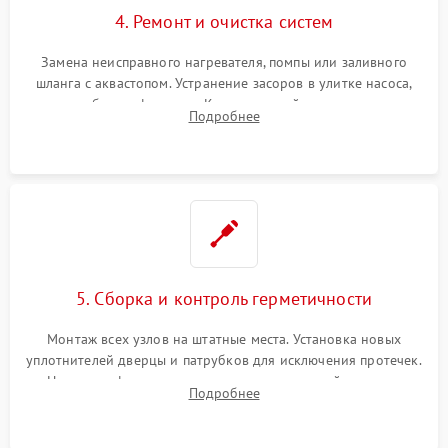
4. Ремонт и очистка систем
Замена неисправного нагревателя, помпы или заливного
шланга с аквастопом. Устранение засоров в улитке насоса,
патрубках и фильтрах. Компонентный ремонт платы
Подробнее
управления, восстановление поврежденной проводки.
5. Сборка и контроль герметичности
Монтаж всех узлов на штатные места. Установка новых
уплотнителей дверцы и патрубков для исключения протечек.
Надежная фиксация хомутов гидравлической системы,
Подробнее
сборка корпуса и установка датчика поплавка.