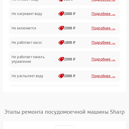
Электропитание
Не нагревает воду
2000 ₽
Подробнее →
Датчики
Не включается
2500 ₽
Подробнее →
Нагрев
Не работает насос
1800 ₽
Подробнее →
Вода
Не работает панель
Гигиена
2500 ₽
Подробнее →
управления
Программное обеспечение
Не распыляет воду
2000 ₽
Подробнее →
Не запускается цикл
1800 ₽
Подробнее →
стирки
Проблемы с набором
Этапы ремонта посудомоечной машины Sharp
1800 ₽
Подробнее →
воды
Не работает сушилка
2100 ₽
Подробнее →