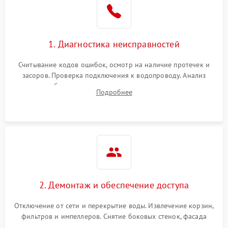
Сбои в работе таймера
1700 ₽
Подробнее →
1. Диагностика неисправностей
Проблемы с
2100 ₽
Подробнее →
циркуляционным насосом
Считывание кодов ошибок, осмотр на наличие протечек и
засоров. Проверка подключения к водопроводу. Анализ
жалоб на отсутствие слива, нагрева, вращения
Подробнее
разбрызгивателей или срабатывание системы защиты
аквастоп.
2. Демонтаж и обеспечение доступа
Отключение от сети и перекрытие воды. Извлечение корзин,
фильтров и импеллеров. Снятие боковых стенок, фасада
дверцы или нижнего поддона для прямого доступа к