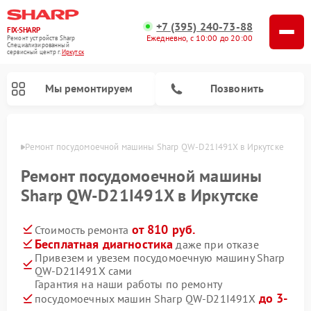
+7 (395) 240-73-88
FIX-SHARP
Ежедневно, с 10:00 до 20:00
Ремонт устройств Sharp
Специализированный
cервисный центр г.
Иркутск
Мы ремонтируем
Позвонить
утске
Ремонт посудомоечной машины Sharp QW-D21I491X в Иркутске
Ремонт посудомоечной машины
Sharp QW-D21I491X в Иркутске
от 810 руб.
Стоимость ремонта
Ремонт микроволновых печей Sharp
Ремонт стиральных машин Sharp
Бесплатная диагностика
даже при отказе
Привезем и увезем посудомоечную машину Sharp
QW-D21I491X сами
Гарантия на наши работы по ремонту
до 3-
посудомоечных машин Sharp QW-D21I491X