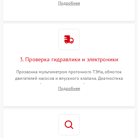
Подробнее
циркуляционному насосу, ТЭНу и сливной помпе.
3. Проверка гидравлики и электроники
Прозвонка мультиметром проточного ТЭНа, обмоток
двигателей насосов и впускного клапана. Диагностика
прессостата (датчика уровня воды), датчика мутности,
Подробнее
концевика дверцы и электронного модуля управления.