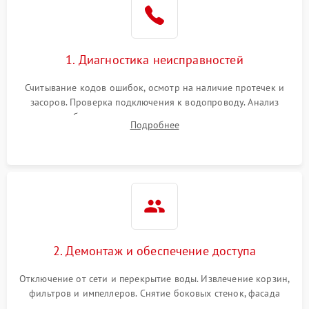
Сбои в работе таймера
1700 ₽
Подробнее →
1. Диагностика неисправностей
Проблемы с
2100 ₽
Подробнее →
циркуляционным насосом
Считывание кодов ошибок, осмотр на наличие протечек и
засоров. Проверка подключения к водопроводу. Анализ
жалоб на отсутствие слива, нагрева, вращения
Подробнее
разбрызгивателей или срабатывание системы защиты
аквастоп.
2. Демонтаж и обеспечение доступа
Отключение от сети и перекрытие воды. Извлечение корзин,
фильтров и импеллеров. Снятие боковых стенок, фасада
дверцы или нижнего поддона для прямого доступа к