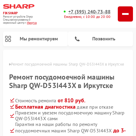
+7 (395) 240-73-88
FIX-SHARP
Ежедневно, с 10:00 до 20:00
Ремонт устройств Sharp
Специализированный
cервисный центр г.
Иркутск
Мы ремонтируем
Позвонить
утске
Ремонт посудомоечной машины Sharp QW-D53I443X в Иркутске
Ремонт посудомоечной машины
Sharp QW-D53I443X в Иркутске
от 810 руб.
Стоимость ремонта
Ремонт микроволновых печей Sharp
Ремонт стиральных машин Sharp
Бесплатная диагностика
даже при отказе
Привезем и увезем посудомоечную машину Sharp
QW-D53I443X сами
Гарантия на наши работы по ремонту
до 3-
посудомоечных машин Sharp QW-D53I443X