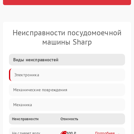
Неисправности посудомоечной
машины Sharp
Виды неисправностей
Электроника
Механические повреждения
Механика
Неисправности
Стоимость
Управление
Не сливает воду
500 ₽
Подробнее →