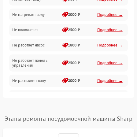
Электропитание
Не нагревает воду
2000 ₽
Подробнее →
Датчики
Не включается
2500 ₽
Подробнее →
Нагрев
Не работает насос
1800 ₽
Подробнее →
Вода
Не работает панель
Гигиена
2500 ₽
Подробнее →
управления
Программное обеспечение
Не распыляет воду
2000 ₽
Подробнее →
Не запускается цикл
1800 ₽
Подробнее →
стирки
Проблемы с набором
Этапы ремонта посудомоечной машины Sharp
1800 ₽
Подробнее →
воды
Не работает сушилка
2100 ₽
Подробнее →