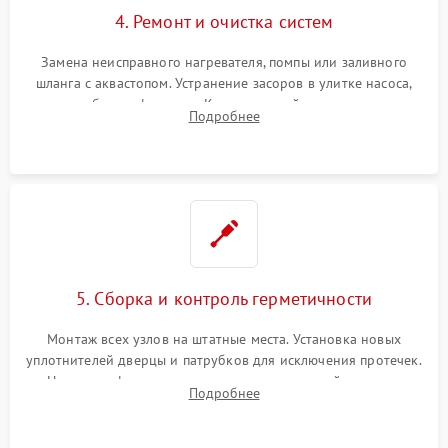
4. Ремонт и очистка систем
Замена неисправного нагревателя, помпы или заливного
шланга с аквастопом. Устранение засоров в улитке насоса,
патрубках и фильтрах. Компонентный ремонт платы
Подробнее
управления, восстановление поврежденной проводки.
5. Сборка и контроль герметичности
Монтаж всех узлов на штатные места. Установка новых
уплотнителей дверцы и патрубков для исключения протечек.
Надежная фиксация хомутов гидравлической системы,
Подробнее
сборка корпуса и установка датчика поплавка.