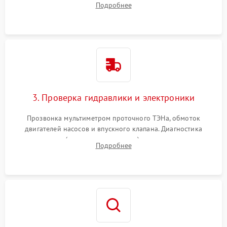
Подробнее
циркуляционному насосу, ТЭНу и сливной помпе.
3. Проверка гидравлики и электроники
Прозвонка мультиметром проточного ТЭНа, обмоток
двигателей насосов и впускного клапана. Диагностика
прессостата (датчика уровня воды), датчика мутности,
Подробнее
концевика дверцы и электронного модуля управления.