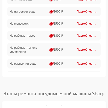
Электропитание
Не нагревает воду
2000 ₽
Подробнее →
Датчики
Не включается
2500 ₽
Подробнее →
Нагрев
Не работает насос
1800 ₽
Подробнее →
Вода
Не работает панель
Гигиена
2500 ₽
Подробнее →
управления
Программное обеспечение
Не распыляет воду
2000 ₽
Подробнее →
Не запускается цикл
1800 ₽
Подробнее →
стирки
Проблемы с набором
Этапы ремонта посудомоечной машины Sharp
1800 ₽
Подробнее →
воды
Не работает сушилка
2100 ₽
Подробнее →