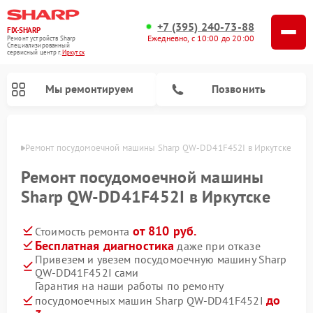
+7 (395) 240-73-88
FIX-SHARP
Ежедневно, с 10:00 до 20:00
Ремонт устройств Sharp
Специализированный
cервисный центр г.
Иркутск
Мы ремонтируем
Позвонить
утске
Ремонт посудомоечной машины Sharp QW-DD41F452I в Иркутске
Ремонт посудомоечной машины
Sharp QW-DD41F452I в Иркутске
от 810 руб.
Стоимость ремонта
Ремонт микроволновых печей Sharp
Ремонт стиральных машин Sharp
Бесплатная диагностика
даже при отказе
Привезем и увезем посудомоечную машину Sharp
QW-DD41F452I сами
Гарантия на наши работы по ремонту
до
посудомоечных машин Sharp QW-DD41F452I