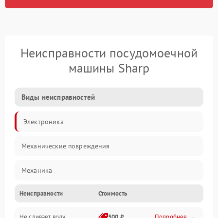
Неисправности посудомоечной
машины Sharp
Виды неисправностей
Электроника
Механические повреждения
Механика
Неисправности
Стоимость
Управление
Не сливает воду
500 ₽
Подробнее →