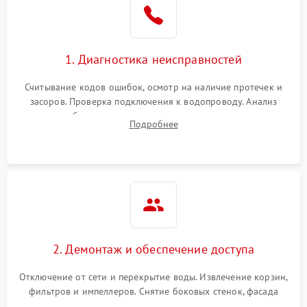
Сбои в работе таймера
1700 ₽
Подробнее →
1. Диагностика неисправностей
Проблемы с
2100 ₽
Подробнее →
циркуляционным насосом
Считывание кодов ошибок, осмотр на наличие протечек и
засоров. Проверка подключения к водопроводу. Анализ
жалоб на отсутствие слива, нагрева, вращения
Подробнее
разбрызгивателей или срабатывание системы защиты
аквастоп.
2. Демонтаж и обеспечение доступа
Отключение от сети и перекрытие воды. Извлечение корзин,
фильтров и импеллеров. Снятие боковых стенок, фасада
дверцы или нижнего поддона для прямого доступа к