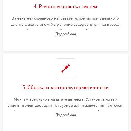
4. Ремонт и очистка систем
Замена неисправного нагревателя, помпы или заливного
шланга с аквастопом. Устранение засоров в улитке насоса,
патрубках и фильтрах. Компонентный ремонт платы
Подробнее
управления, восстановление поврежденной проводки.
5. Сборка и контроль герметичности
Монтаж всех узлов на штатные места. Установка новых
уплотнителей дверцы и патрубков для исключения протечек.
Надежная фиксация хомутов гидравлической системы,
Подробнее
сборка корпуса и установка датчика поплавка.