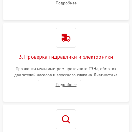
Подробнее
циркуляционному насосу, ТЭНу и сливной помпе.
3. Проверка гидравлики и электроники
Прозвонка мультиметром проточного ТЭНа, обмоток
двигателей насосов и впускного клапана. Диагностика
прессостата (датчика уровня воды), датчика мутности,
Подробнее
концевика дверцы и электронного модуля управления.