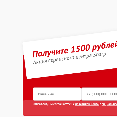
Получите 1500 рубле
Акция сервисного центра Sharp
Отправляя, Вы соглашаетесь с
политикой конфиденциально