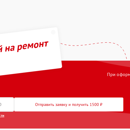
й на ремонт
При оформл
Отправить заявку и получить 1500 ₽
сти