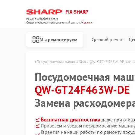
FIX-SHARP
Ремонт устройств Sharp
Специализированный cервисный центр г.
Иркутск
Мы ремонтируем
Срочный ремонт
Це
463W-DE в Иркутске
Посудомоечная машина Sharp QW-GT24F463W-DE замен
Посудомоечная ма
QW-GT24F463W-DE
Замена расходомер
Ремонт микроволновых печей Sharp
Ремонт стиральных машин Sharp
Бесплатная диагностика
даже при отказ
Привезем и увезем посудомоечную машину
Гарантия на наши работы по ремонту пос