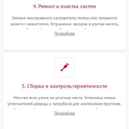
4. Ремонт и очистка систем
Замена неисправного нагревателя, помпы или заливного
шланга с аквастопом. Устранение засоров в улитке насоса,
патрубках и фильтрах. Компонентный ремонт платы
Подробнее
управления, восстановление поврежденной проводки.
5. Сборка и контроль герметичности
Монтаж всех узлов на штатные места. Установка новых
уплотнителей дверцы и патрубков для исключения протечек.
Надежная фиксация хомутов гидравлической системы,
Подробнее
сборка корпуса и установка датчика поплавка.