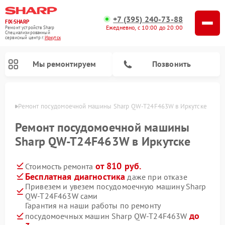
+7 (395) 240-73-88
FIX-SHARP
Ежедневно, с 10:00 до 20:00
Ремонт устройств Sharp
Специализированный
cервисный центр г.
Иркутск
Мы ремонтируем
Позвонить
утске
Ремонт посудомоечной машины Sharp QW-T24F463W в Иркутске
Ремонт посудомоечной машины
Sharp QW-T24F463W в Иркутске
от 810 руб.
Стоимость ремонта
Ремонт микроволновых печей Sharp
Ремонт стиральных машин Sharp
Бесплатная диагностика
даже при отказе
Привезем и увезем посудомоечную машину Sharp
QW-T24F463W сами
Гарантия на наши работы по ремонту
до
посудомоечных машин Sharp QW-T24F463W