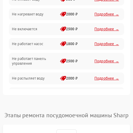
Электропитание
Не нагревает воду
2000 ₽
Подробнее →
Датчики
Не включается
2500 ₽
Подробнее →
Нагрев
Не работает насос
1800 ₽
Подробнее →
Вода
Не работает панель
Гигиена
2500 ₽
Подробнее →
управления
Программное обеспечение
Не распыляет воду
2000 ₽
Подробнее →
Не запускается цикл
1800 ₽
Подробнее →
стирки
Проблемы с набором
Этапы ремонта посудомоечной машины Sharp
1800 ₽
Подробнее →
воды
Не работает сушилка
2100 ₽
Подробнее →