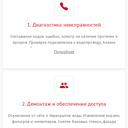
Сбои в работе таймера
1700 ₽
Подробнее →
1. Диагностика неисправностей
Проблемы с
2100 ₽
Подробнее →
циркуляционным насосом
Считывание кодов ошибок, осмотр на наличие протечек и
засоров. Проверка подключения к водопроводу. Анализ
жалоб на отсутствие слива, нагрева, вращения
Подробнее
разбрызгивателей или срабатывание системы защиты
аквастоп.
2. Демонтаж и обеспечение доступа
Отключение от сети и перекрытие воды. Извлечение корзин,
фильтров и импеллеров. Снятие боковых стенок, фасада
дверцы или нижнего поддона для прямого доступа к