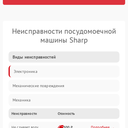
Неисправности посудомоечной
машины Sharp
Виды неисправностей
Электроника
Механические повреждения
Механика
Неисправности
Стоимость
Управление
Не сливает воду
500 ₽
Подробнее →