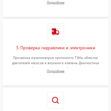
Подробнее
циркуляционному насосу, ТЭНу и сливной помпе.
3. Проверка гидравлики и электроники
Прозвонка мультиметром проточного ТЭНа, обмоток
двигателей насосов и впускного клапана. Диагностика
прессостата (датчика уровня воды), датчика мутности,
Подробнее
концевика дверцы и электронного модуля управления.