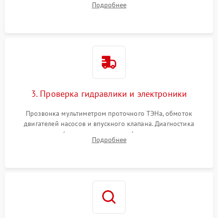
Подробнее
циркуляционному насосу, ТЭНу и сливной помпе.
3. Проверка гидравлики и электроники
Прозвонка мультиметром проточного ТЭНа, обмоток
двигателей насосов и впускного клапана. Диагностика
прессостата (датчика уровня воды), датчика мутности,
Подробнее
концевика дверцы и электронного модуля управления.