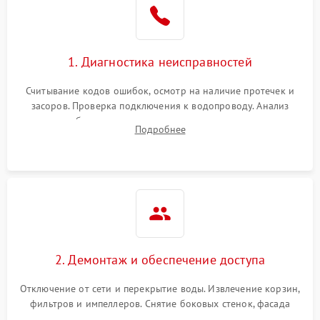
Сбои в работе таймера
1700 ₽
Подробнее →
1. Диагностика неисправностей
Проблемы с
2100 ₽
Подробнее →
циркуляционным насосом
Считывание кодов ошибок, осмотр на наличие протечек и
засоров. Проверка подключения к водопроводу. Анализ
жалоб на отсутствие слива, нагрева, вращения
Подробнее
разбрызгивателей или срабатывание системы защиты
аквастоп.
2. Демонтаж и обеспечение доступа
Отключение от сети и перекрытие воды. Извлечение корзин,
фильтров и импеллеров. Снятие боковых стенок, фасада
дверцы или нижнего поддона для прямого доступа к