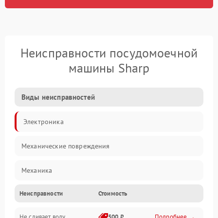
Неисправности посудомоечной
машины Sharp
Виды неисправностей
Электроника
Механические повреждения
Механика
Неисправности
Стоимость
Управление
Не сливает воду
500 ₽
Подробнее →