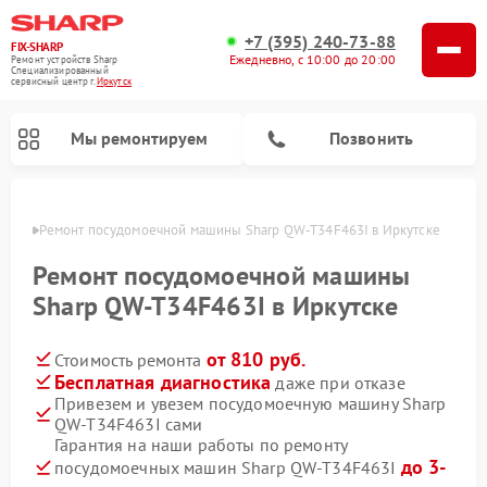
+7 (395) 240-73-88
FIX-SHARP
Ежедневно, с 10:00 до 20:00
Ремонт устройств Sharp
Специализированный
cервисный центр г.
Иркутск
Мы ремонтируем
Позвонить
утске
Ремонт посудомоечной машины Sharp QW-T34F463I в Иркутске
Ремонт посудомоечной машины
Sharp QW-T34F463I в Иркутске
от 810 руб.
Стоимость ремонта
Ремонт микроволновых печей Sharp
Ремонт стиральных машин Sharp
Бесплатная диагностика
даже при отказе
Привезем и увезем посудомоечную машину Sharp
QW-T34F463I сами
Гарантия на наши работы по ремонту
до 3-
посудомоечных машин Sharp QW-T34F463I