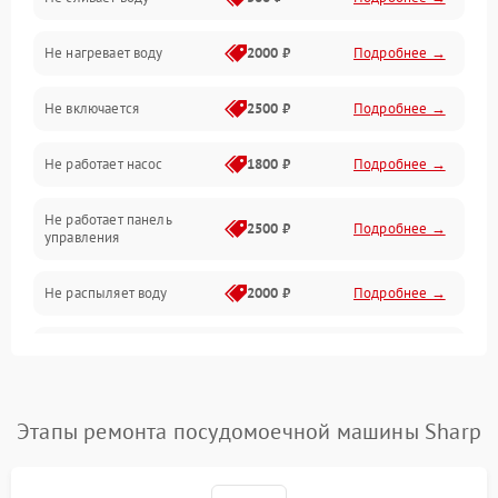
Электропитание
Не нагревает воду
2000 ₽
Подробнее →
Датчики
Не включается
2500 ₽
Подробнее →
Нагрев
Не работает насос
1800 ₽
Подробнее →
Вода
Не работает панель
Гигиена
2500 ₽
Подробнее →
управления
Программное обеспечение
Не распыляет воду
2000 ₽
Подробнее →
Не запускается цикл
1800 ₽
Подробнее →
стирки
Проблемы с набором
Этапы ремонта посудомоечной машины Sharp
1800 ₽
Подробнее →
воды
Не работает сушилка
2100 ₽
Подробнее →