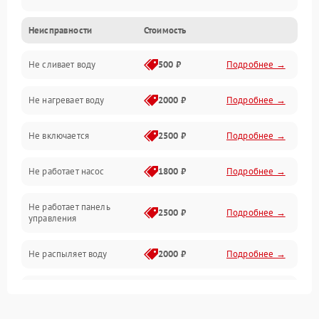
Неисправности
Стоимость
Управление
Не сливает воду
500 ₽
Подробнее →
Электропитание
Не нагревает воду
2000 ₽
Подробнее →
Датчики
Не включается
2500 ₽
Подробнее →
Нагрев
Не работает насос
1800 ₽
Подробнее →
Вода
Не работает панель
Гигиена
2500 ₽
Подробнее →
управления
Программное обеспечение
Не распыляет воду
2000 ₽
Подробнее →
Не запускается цикл
1800 ₽
Подробнее →
стирки