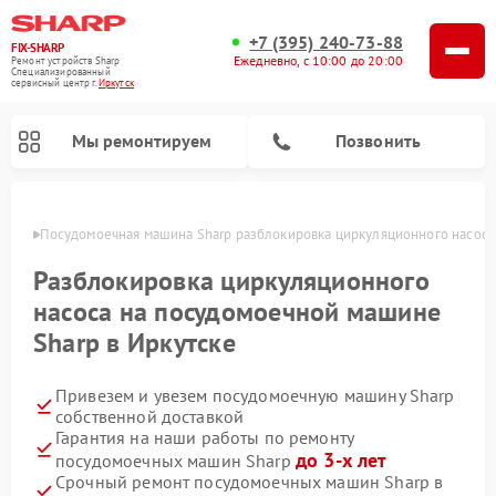
+7 (395) 240-73-88
FIX-SHARP
Ежедневно, с 10:00 до 20:00
Ремонт устройств Sharp
Специализированный
cервисный центр г.
Иркутск
Мы ремонтируем
Позвонить
утске
Посудомоечная машина Sharp разблокировка циркуляционного насоса
Разблокировка циркуляционного
насоса на посудомоечной машине
Sharp в Иркутске
Ремонт микроволновых печей Sharp
Ремонт стиральных машин Sharp
Привезем и увезем посудомоечную машину Sharp
собственной доставкой
Гарантия на наши работы по ремонту
до 3-х лет
посудомоечных машин Sharp
Срочный ремонт посудомоечных машин Sharp в