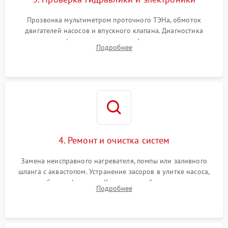
Прозвонка мультиметром проточного ТЭНа, обмоток
двигателей насосов и впускного клапана. Диагностика
прессостата (датчика уровня воды), датчика мутности,
Подробнее
концевика дверцы и электронного модуля управления.
4. Ремонт и очистка систем
Замена неисправного нагревателя, помпы или заливного
шланга с аквастопом. Устранение засоров в улитке насоса,
патрубках и фильтрах. Компонентный ремонт платы
Подробнее
управления, восстановление поврежденной проводки.