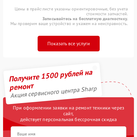
Цены в прайс-листе указаны ориентировочные, без учета
стоимости запчастей.
Записывайтесь на бесплатную диагностику.
Мы проверим ваше устройство и укажем на неисправность.
Показать все услуги
Получите 1500 рублей на
ремонт
Акция сервисного центра Sharp
При оформлении заявки на ремонт техники через
сайт,
действует персональная бессрочная скидка