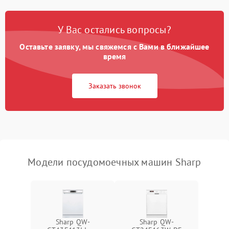
Проблемы с набором
1800 ₽
Подробнее →
воды
У Вас остались вопросы?
Оставьте заявку, мы свяжемся с Вами в ближайшее
Не работает сушилка
2100 ₽
Подробнее →
время
Сбои в работе таймера
1700 ₽
Подробнее →
Заказать звонок
Проблемы с
2100 ₽
Подробнее →
циркуляционным насосом
Модели посудомоечных машин Sharp
Sharp QW-
Sharp QW-