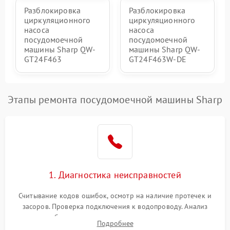
Разблокировка
Разблокировка
циркуляционного
циркуляционного
насоса
насоса
посудомоечной
посудомоечной
машины Sharp QW-
машины Sharp QW-
GT24F463
GT24F463W-DE
Этапы ремонта посудомоечной машины Sharp
1. Диагностика неисправностей
Считывание кодов ошибок, осмотр на наличие протечек и
засоров. Проверка подключения к водопроводу. Анализ
жалоб на отсутствие слива, нагрева, вращения
Подробнее
разбрызгивателей или срабатывание системы защиты