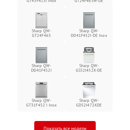
GT43F413I Inox
GT24F463W-DE
Sharp QW-
Sharp QW-
GT24F463
DD41F452I-DE Inox
Sharp QW-
Sharp QW-
DD41F452I
GS52I452X-DE
Sharp QW-
Sharp QW-
GT31F452 I Inox
GD52I472XDE
Показать все модели