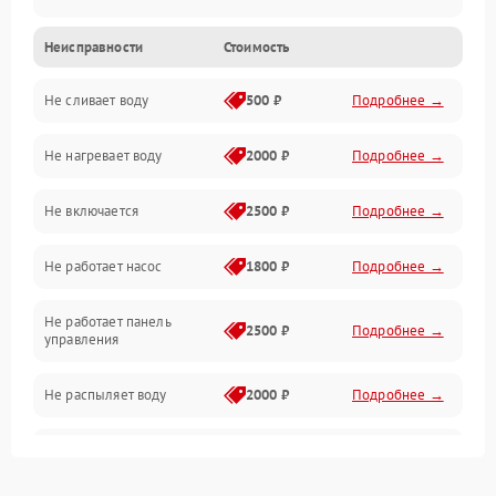
Неисправности
Стоимость
Управление
Не сливает воду
500 ₽
Подробнее →
Электропитание
Не нагревает воду
2000 ₽
Подробнее →
Датчики
Не включается
2500 ₽
Подробнее →
Нагрев
Не работает насос
1800 ₽
Подробнее →
Вода
Не работает панель
Гигиена
2500 ₽
Подробнее →
управления
Программное обеспечение
Не распыляет воду
2000 ₽
Подробнее →
Не запускается цикл
1800 ₽
Подробнее →
стирки