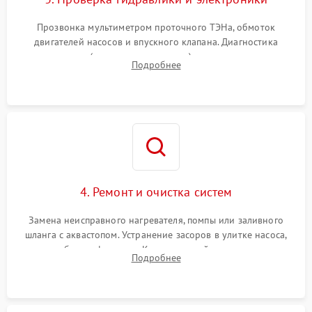
Прозвонка мультиметром проточного ТЭНа, обмоток
двигателей насосов и впускного клапана. Диагностика
прессостата (датчика уровня воды), датчика мутности,
Подробнее
концевика дверцы и электронного модуля управления.
4. Ремонт и очистка систем
Замена неисправного нагревателя, помпы или заливного
шланга с аквастопом. Устранение засоров в улитке насоса,
патрубках и фильтрах. Компонентный ремонт платы
Подробнее
управления, восстановление поврежденной проводки.