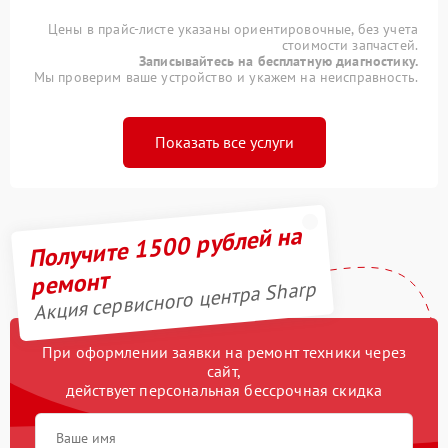
Цены в прайс-листе указаны ориентировочные, без учета
стоимости запчастей.
Записывайтесь на бесплатную диагностику.
Мы проверим ваше устройство и укажем на неисправность.
Показать все услуги
Получите 1500 рублей на
ремонт
Акция сервисного центра Sharp
При оформлении заявки на ремонт техники через
сайт,
действует персональная бессрочная скидка