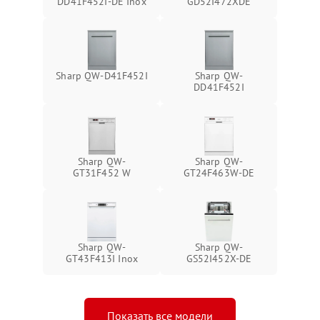
DD41F452I-DE Inox
GD52I472XDE
Sharp QW-D41F452I
Sharp QW-
DD41F452I
Sharp QW-
Sharp QW-
GT31F452 W
GT24F463W-DE
Sharp QW-
Sharp QW-
GT43F413I Inox
GS52I452X-DE
Показать все модели