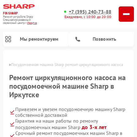
+7 (395) 240-73-88
FIX-SHARP
Ежедневно, с 10:00 до 20:00
Ремонт устройств Sharp
Специализированный
cервисный центр г.
Иркутск
Мы ремонтируем
Позвонить
утске
Посудомоечная машина Sharp ремонт циркуляционного насоса
Ремонт циркуляционного насоса на
посудомоечной машине Sharp в
Иркутске
Ремонт микроволновых печей Sharp
Ремонт стиральных машин Sharp
Привезем и увезем посудомоечную машину Sharp
собственной доставкой
Гарантия на наши работы по ремонту
до 3-х лет
посудомоечных машин Sharp
Срочный ремонт посудомоечных машин Sharp в