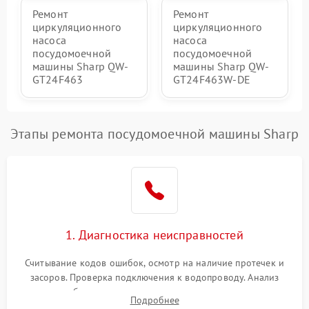
Ремонт
Ремонт
циркуляционного
циркуляционного
насоса
насоса
посудомоечной
посудомоечной
машины Sharp QW-
машины Sharp QW-
GT24F463
GT24F463W-DE
Этапы ремонта посудомоечной машины Sharp
1. Диагностика неисправностей
Считывание кодов ошибок, осмотр на наличие протечек и
засоров. Проверка подключения к водопроводу. Анализ
жалоб на отсутствие слива, нагрева, вращения
Подробнее
разбрызгивателей или срабатывание системы защиты