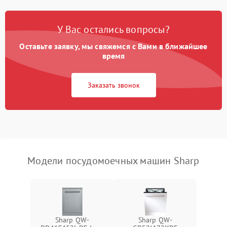
Проблемы с набором
1800 ₽
Подробнее →
воды
У Вас остались вопросы?
Оставьте заявку, мы свяжемся с Вами в ближайшее
Не работает сушилка
2100 ₽
Подробнее →
время
Сбои в работе таймера
1700 ₽
Подробнее →
Заказать звонок
Проблемы с
2100 ₽
Подробнее →
циркуляционным насосом
Модели посудомоечных машин Sharp
Sharp QW-
Sharp QW-