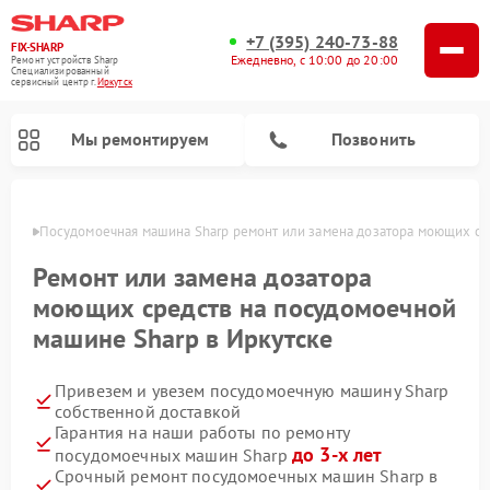
+7 (395) 240-73-88
FIX-SHARP
Ежедневно, с 10:00 до 20:00
Ремонт устройств Sharp
Специализированный
cервисный центр г.
Иркутск
Мы ремонтируем
Позвонить
утске
Посудомоечная машина Sharp ремонт или замена дозатора моющих ср
Ремонт или замена дозатора
моющих средств на посудомоечной
машине Sharp в Иркутске
Ремонт микроволновых печей Sharp
Ремонт стиральных машин Sharp
Привезем и увезем посудомоечную машину Sharp
собственной доставкой
Гарантия на наши работы по ремонту
до 3-х лет
посудомоечных машин Sharp
Срочный ремонт посудомоечных машин Sharp в