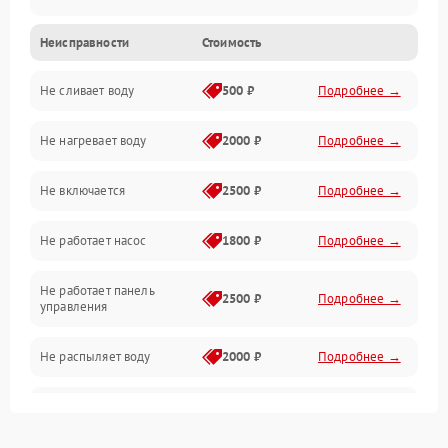
Неисправности
Стоимость
Управление
Не сливает воду
500 ₽
Подробнее →
Электропитание
Не нагревает воду
2000 ₽
Подробнее →
Датчики
Не включается
2500 ₽
Подробнее →
Нагрев
Не работает насос
1800 ₽
Подробнее →
Вода
Не работает панель
Гигиена
2500 ₽
Подробнее →
управления
Программное обеспечение
Не распыляет воду
2000 ₽
Подробнее →
Не запускается цикл
1800 ₽
Подробнее →
стирки