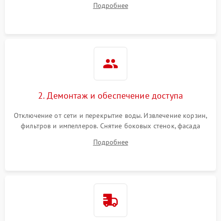
Подробнее
разбрызгивателей или срабатывание системы защиты
аквастоп.
2. Демонтаж и обеспечение доступа
Отключение от сети и перекрытие воды. Извлечение корзин,
фильтров и импеллеров. Снятие боковых стенок, фасада
дверцы или нижнего поддона для прямого доступа к
Подробнее
циркуляционному насосу, ТЭНу и сливной помпе.