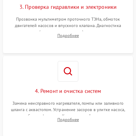
3. Проверка гидравлики и электроники
Прозвонка мультиметром проточного ТЭНа, обмоток
двигателей насосов и впускного клапана. Диагностика
прессостата (датчика уровня воды), датчика мутности,
Подробнее
концевика дверцы и электронного модуля управления.
4. Ремонт и очистка систем
Замена неисправного нагревателя, помпы или заливного
шланга с аквастопом. Устранение засоров в улитке насоса,
патрубках и фильтрах. Компонентный ремонт платы
Подробнее
управления, восстановление поврежденной проводки.