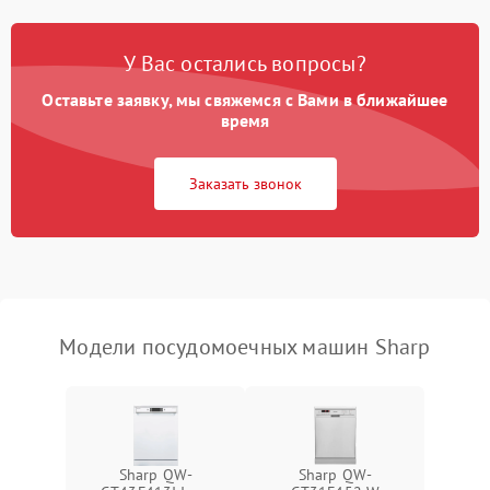
Проблемы с набором
1800 ₽
Подробнее →
воды
У Вас остались вопросы?
Оставьте заявку, мы свяжемся с Вами в ближайшее
Не работает сушилка
2100 ₽
Подробнее →
время
Сбои в работе таймера
1700 ₽
Подробнее →
Заказать звонок
Проблемы с
2100 ₽
Подробнее →
циркуляционным насосом
Модели посудомоечных машин Sharp
Sharp QW-
Sharp QW-