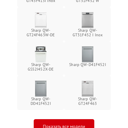
GT43F413I Inox
GT31F452 W
Sharp QW-
Sharp QW-
GT24F463W-DE
GT31F452 I Inox
Sharp QW-
Sharp QW-D41F452I
GS52I452X-DE
Sharp QW-
Sharp QW-
DD41F452I
GT24F463
Показать все модели