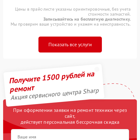
Цены в прайс-листе указаны ориентировочные, без учета
стоимости запчастей.
Записывайтесь на бесплатную диагностику.
Мы проверим ваше устройство и укажем на неисправность.
Показать все услуги
Получите 1500 рублей на
ремонт
Акция сервисного центра Sharp
При оформлении заявки на ремонт техники через
сайт,
действует персональная бессрочная скидка