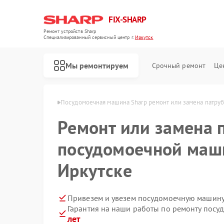
FIX-SHARP
Ремонт устройств Sharp
Специализированный cервисный центр г.
Иркутск
Мы ремонтируем
Срочный ремонт
Це
н Sharp в Иркутске
Посудомоечная машина Sharp ремонт или замена патруб
Ремонт или замена 
посудомоечной маши
Иркутске
Ремонт микроволновых печей Sharp
Ремонт стиральных машин Sharp
Привезем и увезем посудомоечную машину
Гарантия на наши работы по ремонту пос
лет