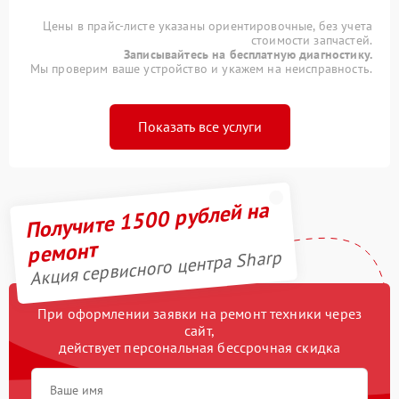
Цены в прайс-листе указаны ориентировочные, без учета
стоимости запчастей.
Записывайтесь на бесплатную диагностику.
Мы проверим ваше устройство и укажем на неисправность.
Показать все услуги
Получите 1500 рублей на
ремонт
Акция сервисного центра Sharp
При оформлении заявки на ремонт техники через
сайт,
действует персональная бессрочная скидка