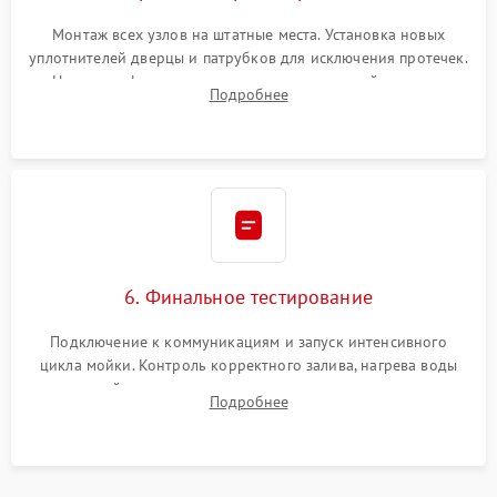
Монтаж всех узлов на штатные места. Установка новых
уплотнителей дверцы и патрубков для исключения протечек.
Надежная фиксация хомутов гидравлической системы,
Подробнее
сборка корпуса и установка датчика поплавка.
6. Финальное тестирование
Подключение к коммуникациям и запуск интенсивного
цикла мойки. Контроль корректного залива, нагрева воды
до нужной температуры, отсутствия посторонних шумов,
Подробнее
штатного слива и абсолютной сухости в поддоне.