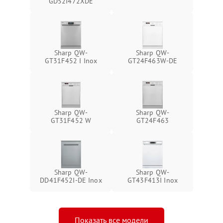
GD52I472XDE
Sharp QW-
Sharp QW-
GT31F452 I Inox
GT24F463W-DE
Sharp QW-
Sharp QW-
GT31F452 W
GT24F463
Sharp QW-
Sharp QW-
DD41F452I-DE Inox
GT43F413I Inox
Показать все модели