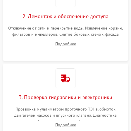
2. Демонтаж и обеспечение доступа
Отключение от сети и перекрытие воды. Извлечение корзин,
фильтров и импеллеров. Снятие боковых стенок, фасада
дверцы или нижнего поддона для прямого доступа к
Подробнее
циркуляционному насосу, ТЭНу и сливной помпе.
3. Проверка гидравлики и электроники
Прозвонка мультиметром проточного ТЭНа, обмоток
двигателей насосов и впускного клапана. Диагностика
прессостата (датчика уровня воды), датчика мутности,
Подробнее
концевика дверцы и электронного модуля управления.