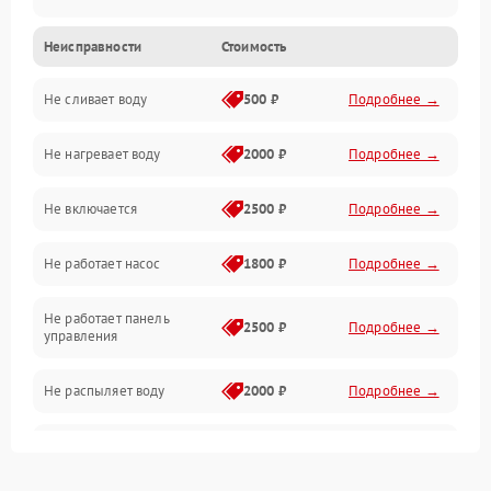
Неисправности
Стоимость
Управление
Не сливает воду
500 ₽
Подробнее →
Электропитание
Не нагревает воду
2000 ₽
Подробнее →
Датчики
Не включается
2500 ₽
Подробнее →
Нагрев
Не работает насос
1800 ₽
Подробнее →
Вода
Не работает панель
Гигиена
2500 ₽
Подробнее →
управления
Программное обеспечение
Не распыляет воду
2000 ₽
Подробнее →
Не запускается цикл
1800 ₽
Подробнее →
стирки