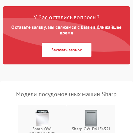
Проблемы с набором
1800 ₽
Подробнее →
воды
У Вас остались вопросы?
Оставьте заявку, мы свяжемся с Вами в ближайшее
Не работает сушилка
2100 ₽
Подробнее →
время
Сбои в работе таймера
1700 ₽
Подробнее →
Заказать звонок
Проблемы с
2100 ₽
Подробнее →
циркуляционным насосом
Модели посудомоечных машин Sharp
Sharp QW-
Sharp QW-D41F452I