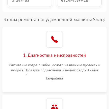
GT24F463
GT24F463W-DE
Этапы ремонта посудомоечной машины Sharp
1. Диагностика неисправностей
Считывание кодов ошибок, осмотр на наличие протечек и
засоров. Проверка подключения к водопроводу. Анализ
жалоб на отсутствие слива, нагрева, вращения
Подробнее
разбрызгивателей или срабатывание системы защиты
аквастоп.