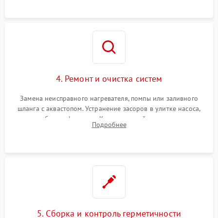
4. Ремонт и очистка систем
Замена неисправного нагревателя, помпы или заливного
шланга с аквастопом. Устранение засоров в улитке насоса,
патрубках и фильтрах. Компонентный ремонт платы
Подробнее
управления, восстановление поврежденной проводки.
5. Сборка и контроль герметичности