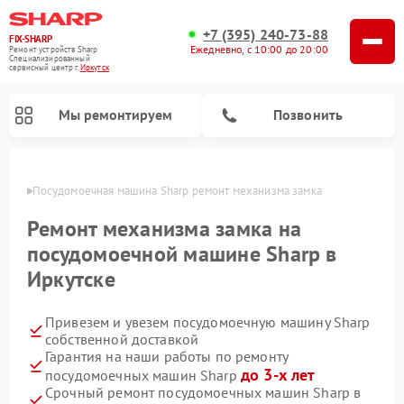
+7 (395) 240-73-88
FIX-SHARP
Ежедневно, с 10:00 до 20:00
Ремонт устройств Sharp
Специализированный
cервисный центр г.
Иркутск
Мы ремонтируем
Позвонить
утске
Посудомоечная машина Sharp ремонт механизма замка
Ремонт механизма замка на
посудомоечной машине Sharp в
Иркутске
Ремонт микроволновых печей Sharp
Ремонт стиральных машин Sharp
Привезем и увезем посудомоечную машину Sharp
собственной доставкой
Гарантия на наши работы по ремонту
до 3-х лет
посудомоечных машин Sharp
Срочный ремонт посудомоечных машин Sharp в