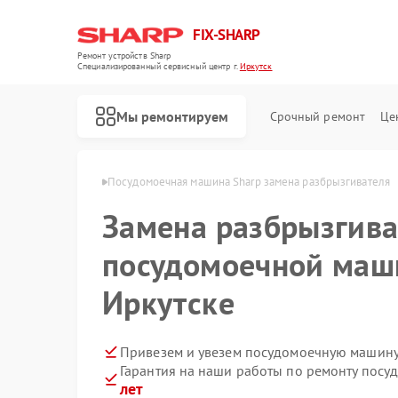
FIX-SHARP
Ремонт устройств Sharp
Специализированный cервисный центр г.
Иркутск
Мы ремонтируем
Срочный ремонт
Це
н Sharp в Иркутске
Посудомоечная машина Sharp замена разбрызгивателя
Замена разбрызгива
посудомоечной маши
Иркутске
Ремонт микроволновых печей Sharp
Ремонт стиральных машин Sharp
Привезем и увезем посудомоечную машину
Гарантия на наши работы по ремонту пос
лет